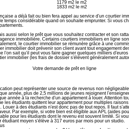
1179 m2 le m
2
1833 m2 le m
2
ançaise a déjà fait ou bien fera appel au service d'un courtier im
de temps considérable
quand on souhaite emprunter. Si vous ch
partements.
ais aussi selon le prêt que vous souhaitez contracter et son rat
e agence immobilière
. Certains courtiers immobiliers en ligne son
alement, le courtier immobilier se rémunère grâce à une
commiss
ier immobilier doit
prévenir son client avant tout engagement des
e l'on sait qu'il
peut vous faire gagner quelques milliers d'euros
ier immobilier (les frais de dossier s'élèvent généralement auto
Votre demande de prêt en ligne
ocation peut représenter une source de revenus non négligeable.
chaque année, plus de 2,5 millions de jeunes rejoignent l'enseign
aque année à la recherche d'un appartement à louer. Attention tou
nt que les étudiants quittent leur appartement pour multiples rai
er… Louer à des étudiants n'est donc pas de tout repos. Il faut s
aveur. Par exemple, si votre bien est éligible aux APL (aides pou
able pour les étudiants dont le revenu est souvent limité. Si vo
er étudiant moyen s'élève à 317 euros par mois pour un studio.
ous