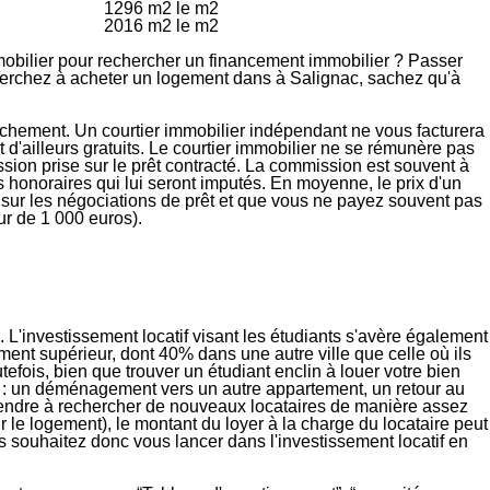
1296 m2 le m
2
2016 m2 le m
2
mobilier
pour rechercher un financement immobilier ? Passer
erchez à acheter un logement dans à Salignac, sachez qu'à
tachement. Un courtier immobilier
indépendant
ne vous facturera
t d'ailleurs
gratuits
. Le courtier immobilier ne se rémunère pas
ion prise sur le prêt contracté
. La commission est souvent à
 honoraires qui lui seront imputés
. En moyenne, le prix d'un
 sur les négociations de prêt
et que vous ne payez souvent pas
ur de 1 000 euros).
 L'investissement locatif visant les étudiants s'avère également
ement supérieur, dont 40% dans une autre ville que celle où ils
tefois, bien que trouver un étudiant enclin à louer votre bien
sons : un déménagement vers un autre appartement, un retour au
'attendre à rechercher de nouveaux locataires de manière assez
r le logement), le montant du loyer à la charge du locataire peut
us souhaitez donc vous lancer dans l'investissement locatif en