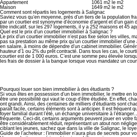
Appartement
1061 m2 le m
2
Maison
1649 m2 le m
2
Comment sont répartis les logements à Salignac
Saviez vous qu'en moyenne,
près d'un tiers de la population fr
par un courtier est synonyme d'
économie d'argent
et d'un
gain 
titre indicatif, sur les
297 logements,
il y a
252 maisons
et
45 ap
Quel est le prix d'un courtier immobilier à Salignac ?
Le prix d'un courtier immobilier n'est
pas fixe selon les villes
, m
pas sa prestation au même prix qu'un
courtier immobilier d'un
en salaire, à moins de dépendre d'un cabinet immobilier. Génér
hauteur d'
1 ou 2% du prêt contracté
. Dans tous les cas, le court
courtier est de
1 000 euros
. C'est une somme
peu élevée
lorsqu
les frais de dossier à la banque lorsque vous mandatez un court
Pourquoi louer son bien immobilier à des étudiants ?
Si vous êtes en possession d'un bien immobilier, le mettre en l
être une possibilité qui vaut le coup d'être étudiée. En effet, 
ont grandi. Ainsi, des centaines de milliers d'étudiants sont ch
paraît facile, certains éléments sont à anticiper. Il est fréque
foyer familial durant l'été, un échange universitaire à l'étrang
fréquente. Ceci-dit, certains arguments peuvent jouer en votre f
être considérablement réduit, représentant un atout non néglige
ciblant les jeunes, sachez que dans la ville de Salignac, le loy
Guide de l'acheteur : l'immobilier n'aura plus de secrets pour v