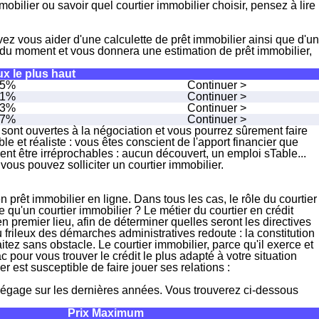
mobilier ou savoir quel courtier immobilier choisir, pensez à lire
vez vous aider d'une calculette de prêt immobilier ainsi que d'un
x du moment et vous donnera une estimation de prêt immobilier,
x le plus haut
65%
Continuer >
91%
Continuer >
13%
Continuer >
27%
Continuer >
 sont ouvertes à la négociation et vous pourrez sûrement faire
ble et réaliste : vous êtes conscient de l'apport financier que
vent être irréprochables : aucun découvert, un emploi sTable...
 vous pouvez solliciter un courtier immobilier.
en prêt immobilier
en ligne
. Dans tous les cas, le rôle du courtier
e qu'un courtier immobilier ? Le métier du courtier en crédit
n premier lieu, afin de déterminer quelles seront les directives
u frileux des démarches administratives redoute :
la constitution
tez sans obstacle. Le courtier immobilier, parce qu'il exerce et
 pour vous trouver le crédit le plus adapté à votre situation
r est susceptible de faire jouer ses relations :
gage sur les dernières années. Vous trouverez ci-dessous
Prix Maximum