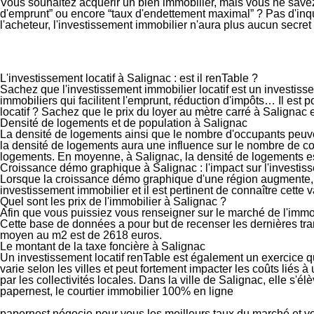
Vous souhaitez acquérir un bien immobilier, mais vous ne save
d'emprunt” ou encore “taux d'endettement maximal” ? Pas d'inqui
l'acheteur, l'investissement immobilier n'aura plus aucun secret po
L'investissement locatif à Salignac : est il renTable ?
Sachez que
l'investissement immobilier locatif est un investiss
immobiliers qui facilitent l'emprunt, réduction d'impôts… Il est p
locatif ? Sachez que le prix du loyer au mètre carré à Salignac
Densité de logements et de population à Salignac
La
densité de logements
ainsi que le
nombre d'occupants
peuve
la densité de logements aura une
influence sur le nombre de 
logements
. En moyenne,
à Salignac
, la densité de logements 
Croissance démo graphique à Salignac : l'impact sur l'investis
Lorsque la
croissance démo graphique
d'une région augmente,
investissement immobilier
et il est pertinent de connaître cette 
Quel sont les prix de l'immobilier à Salignac ?
Afin que vous puissiez vous
renseigner sur le marché de l'immo
Cette base de données a pour but de recenser les dernières trans
moyen au m
2
est de
2618 euros
.
Le montant de la taxe foncière à Salignac
Un investissement locatif renTable est également un exercice qu
varie selon les villes et peut fortement impacter les coûts liés
par les collectivités locales. Dans la ville de
Salignac
, elle s'é
papernest, le courtier immobilier 100% en ligne
papernest négocie pour vous les meilleurs taux du marché et vou