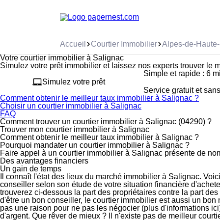
Accueil
Courtier Immobilier
Alpes-de-Haute
Votre courtier immobilier à Salignac
Simulez votre prêt immobilier et laissez nos experts trouver le me
Simple et rapide : 6 m
Simulez votre prêt
Service gratuit et sa
Comment obtenir le meilleur taux immobilier à Salignac ?
Choisir un courtier immobilier à Salignac
FAQ
Comment trouver un courtier immobilier à Salignac (04290) ?
Trouver mon courtier immobilier à Salignac
Comment obtenir le meilleur taux immobilier à Salignac ?
Pourquoi mandater un courtier immobilier à Salignac ?
Faire appel à un courtier immobilier à Salignac présente
de no
Des avantages
financiers
Un gain de
temps
Il connaît l'état des lieux du marché immobilier à Salignac. Voi
conseiller selon son étude de votre situation financière d'
achete
trouverez ci-dessous la part des propriétaires contre la part d
d'être un bon conseiller, le courtier immobilier est aussi un
bon 
pas une raison pour ne pas les négocier (plus d'informations
ici
d'argent
. Que rêver de mieux ? Il n'existe pas de meilleur court