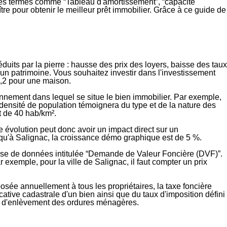
les termes comme “Tableau d'amortissement”, “capacité
re pour obtenir le meilleur prêt immobilier. Grâce à ce guide de
éduits par la pierre : hausse des prix des loyers, baisse des taux
t un patrimoine
. Vous souhaitez investir dans l'investissement
,2 pour une maison.
onnement
dans lequel se situe le bien immobilier. Par exemple,
a densité de population témoignera du
type et de la nature des
st de
40 hab/km²
.
e évolution peut donc avoir un
impact direct sur un
é qu'à Salignac, la croissance démo graphique est de
5 %
.
ase de données intitulée “
Demande de Valeur Foncière (DVF)
”.
exemple, pour la ville de Salignac, il faut compter un prix
osée annuellement à tous les propriétaires
, la taxe foncière
cative cadastrale
d'un bien ainsi que du
taux d'imposition
défini
e d'enlèvement des ordures ménagères
.