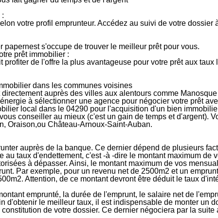
 :
elon votre profil emprunteur. Accédez au suivi de votre dossier
er papernest s'occupe de trouver le meilleur prêt pour vous.
re prêt immobilier :
t profiter de l'offre la plus avantageuse pour votre prêt aux taux
immobilier dans les communes voisines
 directement auprès des villes aux alentours comme
Manosque
'énergie à sélectionner une agence pour
négocier votre prêt av
bilier local dans le 04290 pour l'acquisition d'un bien immobilie
a vous conseiller au mieux (c'est un gain de temps et d'argent). 
on
,
Oraison
,ou
Château-Arnoux-Saint-Auban
.
unter auprès de la banque. Ce dernier dépend de plusieurs fact
e au taux d'endettement, c'est -à -dire le montant maximum de v
utorisées à dépasser. Ainsi, le montant maximum de vos mensual
runt. Par exemple, pour un revenu net de 2500m2 et un emprunt
00m2. Attention, de ce montant devront être déduit le taux d'inté
 montant emprunté, la durée de l'emprunt, le salaire net de l'em
in d'obtenir le meilleur taux, il est indispensable de monter un 
constitution de votre dossier. Ce dernier négociera par la suite