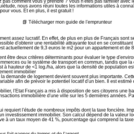
z pas comment vous y prendre ? Vous n'êtes pas familier avec 
étude, nous avons réuni toutes les informations utiles à connaît
ur vous. Et en plus, il est gratuit !
📗 Télécharger mon guide de l'emprunteur
ement assez lucratif
. En effet, de plus en plus de Français sont s
ossible d'
obtenir une rentabilité attrayante tout en se constituan
 est actuellement de
9,3 euros le m
2
pour un appartement et de 8
nt être deux critères déterminants pour évaluer le
type d'envir
commerces ou le système de transport en commun
, tandis que l
est à hauteur de
<1 log./ha
, alors que la densité de population e
sement immobilier
 la
demande de logement
devient souvent plus importante. Cett
variable afin de prévoir le
potentiel locatif d'un bien
. Il est estim
bilier
, l'Etat Français a mis à disposition de ses citoyens une b
actions immobilière d'une ville sur les 5 dernières années. Par 
i requiert l'étude de nombreux impôts dont la taxe foncière.
Imp
 à un investissement immobilier. Son calcul dépend de la
valeur lo
lève à un taux moyen de
41 %
, pourcentage qui
comprend la tax
s fait gagner du temps et de l'argent