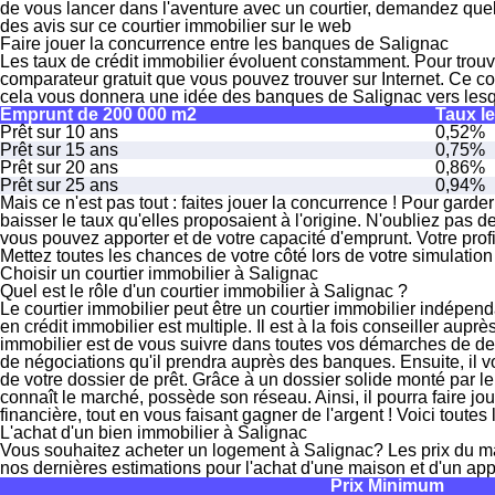
de vous lancer dans l'aventure avec un courtier,
demandez quel
des avis sur ce courtier immobilier sur le web
Faire jouer la concurrence entre les banques de Salignac
Les taux de crédit immobilier évoluent constamment.
Pour trouve
comparateur gratuit que vous pouvez trouver sur Internet. Ce c
cela vous donnera une idée des banques de Salignac vers lesqu
Emprunt de 200 000 m2
Taux le
Prêt sur 10 ans
0,52%
Prêt sur 15 ans
0,75%
Prêt sur 20 ans
0,86%
Prêt sur 25 ans
0,94%
Mais ce n'est pas tout :
faites jouer la concurrence !
Pour garder 
baisser le taux qu'elles proposaient à l'origine. N'oubliez pas d
vous pouvez apporter et de votre capacité d'emprunt. Votre profi
Mettez toutes les chances de votre côté lors de votre simulation 
Choisir un courtier immobilier à Salignac
Quel est le rôle d'un courtier immobilier à Salignac ?
Le courtier immobilier peut être un courtier immobilier
indépend
en crédit immobilier est multiple. Il est à la fois
conseiller auprès
immobilier est de vous suivre dans toutes vos démarches de de
de négociations qu'il prendra auprès des banques. Ensuite, il v
de votre dossier de prêt
. Grâce à un dossier solide monté par le
connaît le marché, possède son réseau. Ainsi, il pourra
faire jo
financière, tout en vous faisant
gagner de l'argent
! Voici toutes
L'achat d'un bien immobilier à Salignac
Vous souhaitez acheter un logement à Salignac?
Les prix du 
nos dernières
estimations pour l'achat d'une maison et d'un a
Prix Minimum