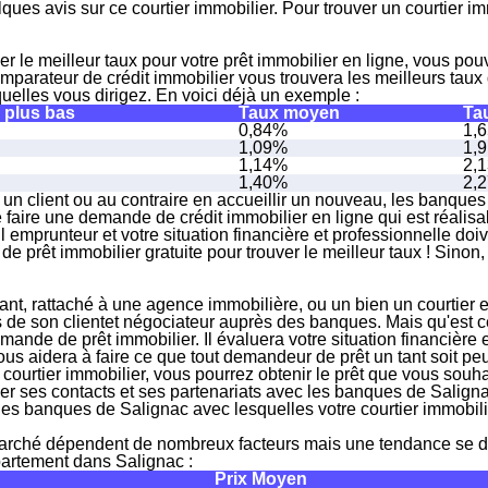
ques avis
sur ce courtier immobilier. Pour trouver un courtier im
r le meilleur taux pour votre prêt immobilier en ligne, vous pou
omparateur de crédit immobilier vous trouvera les meilleurs tau
elles vous dirigez. En voici déjà un exemple :
 plus bas
Taux moyen
Tau
0,84%
1,
1,09%
1,
1,14%
2,
1,40%
2,
un client ou au contraire en accueillir un nouveau, les banques
e faire une
demande de crédit immobilier en ligne
qui est réalisa
l emprunteur et votre situation financière et professionnelle doi
de prêt immobilier gratuite pour trouver le meilleur taux ! Sinon,
ant
,
rattaché à une agence immobilière
, ou un bien un courtier 
 de son client
et
négociateur auprès des banques
. Mais qu'est c
mande de prêt immobilier. Il
évaluera votre situation financière
e
ous aidera à faire ce que tout demandeur de prêt un tant soit pe
 courtier immobilier, vous pourrez obtenir le prêt que vous souhai
uer ses contacts et ses partenariats avec les banques
de Salignac
 les banques de Salignac avec lesquelles votre courtier immobilie
marché dépendent de nombreux facteurs
mais une tendance se dé
ppartement dans Salignac
:
Prix Moyen