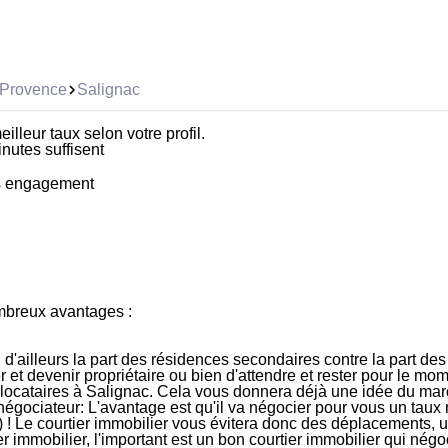
-Provence
Salignac
illeur taux selon votre profil.
inutes suffisent
ns engagement
mbreux avantages
:
ci d'ailleurs la part des résidences secondaires contre la part d
r et devenir propriétaire ou bien d'attendre et rester pour le mom
es locataires à Salignac. Cela vous donnera déjà une idée du ma
négociateur
: L'avantage est qu'il va négocier pour vous un taux
) !
Le courtier immobilier vous évitera donc des déplacements, u
ier immobilier, l'important est un bon courtier immobilier qui n