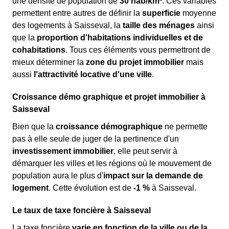
une densité de population de
30 hab/km²
. Ces variables
permettent entre autres de définir la
superficie
moyenne
des logements à Saisseval, la
taille des ménages
ainsi
que la
proportion d'habitations individuelles et de
cohabitations
. Tous ces éléments vous permettront de
mieux déterminer la
zone du projet immobilier
mais
aussi
l'attractivité locative d'une ville
.
Croissance démo graphique et projet immobilier à
Saisseval
Bien que la
croissance démographique
ne permette
pas à elle seule de juger de la pertinence d'un
investissement immobilier
, elle peut servir à
démarquer les villes et les régions où le mouvement de
population aura le plus d'
impact sur la demande de
logement
. Cette évolution est de
-1 %
à Saisseval.
Le taux de taxe foncière à Saisseval
La taxe foncière
varie en fonction de la ville ou de la