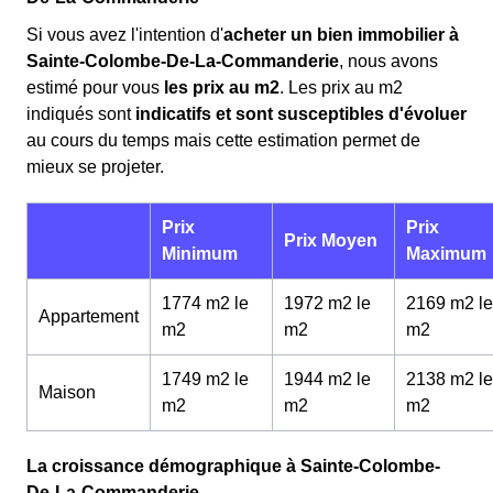
Si vous avez l'intention d'
acheter un bien immobilier à
Sainte-Colombe-De-La-Commanderie
, nous avons
estimé pour vous
les prix au m
2
. Les prix au m
2
indiqués sont
indicatifs et sont susceptibles d'évoluer
au cours du temps mais cette estimation permet de
mieux se projeter.
Prix
Prix
Prix Moyen
Minimum
Maximum
1774 m2 le
1972 m2 le
2169 m2 le
Appartement
m
2
m
2
m
2
1749 m2 le
1944 m2 le
2138 m2 le
Maison
m
2
m
2
m
2
La croissance démographique à Sainte-Colombe-
De-La-Commanderie