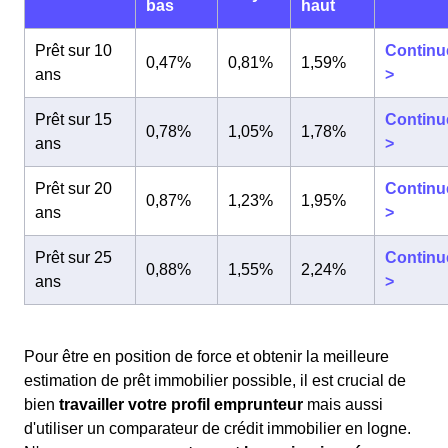
bas
haut
Prêt sur 10
Continu
0,47%
0,81%
1,59%
ans
>
Prêt sur 15
Continu
0,78%
1,05%
1,78%
ans
>
Prêt sur 20
Continu
0,87%
1,23%
1,95%
ans
>
Prêt sur 25
Continu
0,88%
1,55%
2,24%
ans
>
Pour être en position de force et obtenir la meilleure
estimation de prêt immobilier possible, il est crucial de
bien
travailler votre profil emprunteur
mais aussi
d'utiliser un comparateur de crédit immobilier en logne.