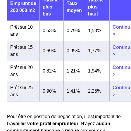
Emprunt de
Taux
plus
plus
200 000 m2
moyen
bas
haut
Prêt sur 10
Continu
0,53%
0,79%
1,53%
ans
>
Prêt sur 15
Continu
0,69%
0,95%
1,77%
ans
>
Prêt sur 20
Continu
0,82%
1,21%
1,94%
ans
>
Prêt sur 25
Continu
0,90%
1,41%
2,25%
ans
>
Pour être en position de négociation, il est important de
travailler votre profil emprunteur
. N'ayez
aucun
comportement bancaire à risque
aux yeux du