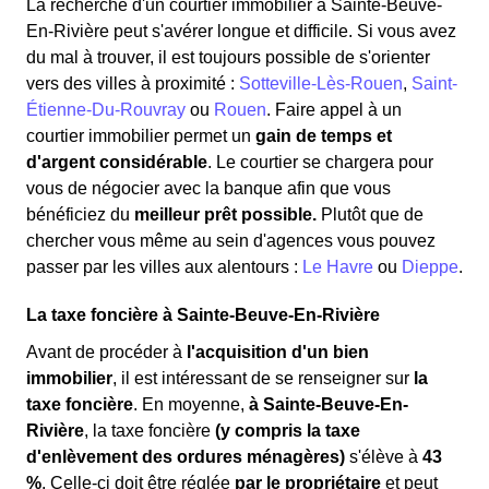
La recherche d'un courtier immobilier à Sainte-Beuve-
En-Rivière peut s'avérer longue et difficile. Si vous avez
du mal à trouver, il est toujours possible de s'orienter
vers des villes à proximité :
Sotteville-Lès-Rouen
,
Saint-
Étienne-Du-Rouvray
ou
Rouen
. Faire appel à un
courtier immobilier permet un
gain de temps et
d'argent considérable
. Le courtier se chargera pour
vous de négocier avec la banque afin que vous
bénéficiez du
meilleur prêt possible.
Plutôt que de
chercher vous même au sein d'agences vous pouvez
passer par les villes aux alentours :
Le Havre
ou
Dieppe
.
La taxe foncière à Sainte-Beuve-En-Rivière
Avant de procéder à
l'acquisition d'un bien
immobilier
, il est intéressant de se renseigner sur
la
taxe foncière
. En moyenne,
à Sainte-Beuve-En-
Rivière
, la taxe foncière
(y compris la taxe
d'enlèvement des ordures ménagères)
s'élève à
43
%
. Celle-ci doit être réglée
par le propriétaire
et peut