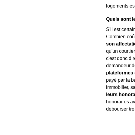
logements es
Quels sont l
S'il est certa
Combien coût
son affectat
qu'un courtie
c'est donc di
demandeur de 
plateformes d
payé par la b
immobilier, s
leurs honora
honoraires ava
débourser tro