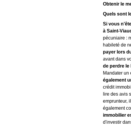
Obtenir le m
Quels sont l
Si vous n'êt
à Saint-Viau
pécuniaire : 
habileté de n
payer lors d
avant dans vo
de perdre le
Mandater un c
également u
crédit immobil
lire des avis 
emprunteur, i
également co
immobilier e
d'investir dan