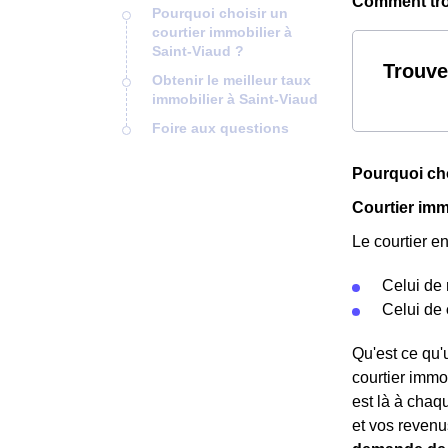
Comment trou
Pourquoi choisir un
courtier immobilier à
Saint-Viaud ?
Trouve
Obtenir le meilleur taux
immobilier à Saint-Viaud
Foire aux questions
Pourquoi cho
Courtier immo
Le courtier e
Celui de
Celui de
Qu'est ce qu'u
courtier immo
est là à chaqu
et vos revenus