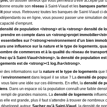
prêt
, un dossier sérieux qui vous permettra d'être accepté par l
ctionne ensuite son
réseau
à Saint-Viaud et les
banques parten
it
pour vous. Retrouvez toutes les banques de Saint-Viaud ci-de
ndépendants ou en ligne, vous pouvez passer une simulation de 
 capacité d'emprunt.
densité de population </strong> et la <strong> densité de 
 prendre en compte dans un <strong>projet immobilier</str
 essentielles sur l'<strong>environnement d'un bien immobil
ura une influence sur la nature et le type de logements, qu
nombre de commerces et à la qualité du réseau de transpor
ez qu'à Saint-Viaud</strong>, la densité de population est
ogements est de <strong><1 log./ha</strong>.
r des informations sur la
nature et le type de logements
que l
l'
environnement
dans lequel il se situe ? La
densité de popu
 vous faire une idée sur ces éléments. En effet, la
densité de p
iens
. Dans un espace où la population connaît une faible densité
, rempli de grandes maisons. La
densité de logements
influenc
us elle est grande, plus il faut s'attendre à trouver de nombreu
développé autour.
Sachez qu'à Saint-Viaud
, la densité de po