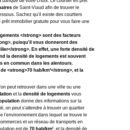
a banque de votre choix. Le courtier en prêt
aires
de Saint-Viaud afin de trouver le
ssous. Sachez qu'il existe des courtiers
prêt immobilier gratuite pour vous faire une
logements </strong> sont des facteurs
ong>, puisqu'il vous donneront des
ier</strong>. En effet, une forte densité de
and la densité de logements est souvent
ts en commun dans les alentours.
 de <strong>70 hab/km²</strong>, et la
'on peut retrouver dans une ville ou une
lation
et la
densité de logements
vous
opulation
donne des informations sur la
, on peut s'attendre à trouver un quartier
e l'environnement dans lequel se trouve le
x commerces et un réseau de transports en
pulation est de
70 hab/km²
, et la densité de