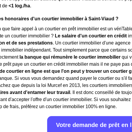
t de
<1 log./ha
.
es honoraires d'un courtier immobilier à Saint-Viaud ?
in que faire appel à un courtier en prêt immobilier est un vériTab
e un courtier immobilier ?
Le salaire d'un courtier en crédit
i
ion et de ses prestations
. Un courtier immobilier d'une agence
r immobilier indépendant. Tout simplement parce que certains so
rectement
la banque qui rémunère le courtier immobilier
qui v
prêt paye un courtier en crédit immobilier mais il ne paye pas d
e courtier en ligne est que l'on peut y trouver un courtier g
anque. Si vous vous demandez quand payer le courtier ou s'il fau
achez que depuis la loi Murcef en 2013, les courtiers immobilier
ires avant d'entamer leur travail
. Il est donc conseillé de touj
nt d'accepter l'offre d'un courtier immobilier. Si vous souhaitez
p de frais, préférez un courtier immobilier 100% en ligne.
Votre demande de prêt en 