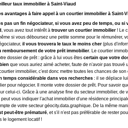
eilleur taux immobilier à Saint-Viaud
es avantages à faire appel à un courtier immobilier à Saint-
es pas un fin négociateur, si vous avez peu de temps, ou s
d
, vous avez tout intérêt à
trouver un courtier immobilier
! Le c
même si vous déboursez une petite somme pour le rémunérer, vo
égociateur,
il vous trouvera le taux le moins cher
(plus d'info
u remboursement de votre prêt immobilier
. Le courtier immob
tre dossier de prêt : grâce à lui vous êtes
certain que votre do
 bien
que vous auriez aimé acheter, faute de n'avoir pas trouvé u
ourtier immobilier, c'est donc mettre toutes les chances de son 
n temps considérable dans vos recherches
: il se déplace l
ier pour négocier. Il monte votre dossier de prêt. Pour savoir qu
sur celui-ci. Grâce à une analyse fine du secteur immobilier, de vo
l peut vous indiquer l'achat immobilier d'une résidence princip
mpte de votre secteur géocity.data.graphique. De la même man
st peut-être prématuré
, et s'il n'est pas préférable de rester p
s le logement locatif !