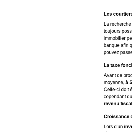
Les courtier
La recherche d
toujours possi
immobilier p
banque afin 
pouvez passer
La taxe fonc
Avant de pro
moyenne,
à 
Celle-ci doit 
cependant qu
revenu fisca
Croissance 
Lors d'un
inv