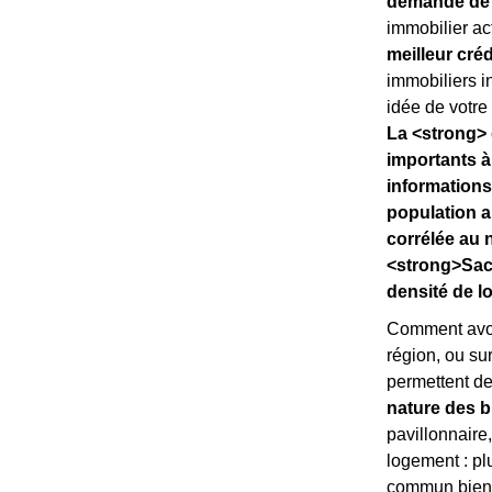
demande de 
immobilier a
meilleur créd
immobiliers i
idée de votre
La <strong> 
importants à
informations
population a
corrélée au 
<strong>Sach
densité de l
Comment avoi
région, ou sur 
permettent de
nature des b
pavillonnaire
logement : pl
commun bien 