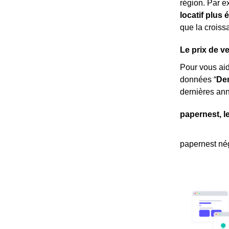
région. Par 
locatif plus 
que la crois
Le prix de v
Pour vous ai
données “
Dem
dernières ann
papernest, l
papernest nég