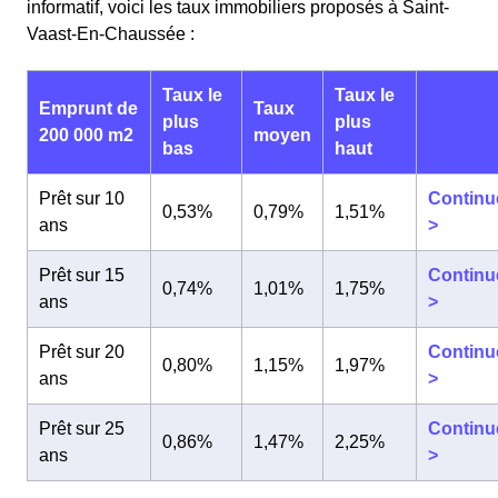
informatif, voici les taux immobiliers proposés à Saint-
Vaast-En-Chaussée :
Taux le
Taux le
Emprunt de
Taux
plus
plus
200 000 m2
moyen
bas
haut
Prêt sur 10
Continu
0,53%
0,79%
1,51%
ans
>
Prêt sur 15
Continu
0,74%
1,01%
1,75%
ans
>
Prêt sur 20
Continu
0,80%
1,15%
1,97%
ans
>
Prêt sur 25
Continu
0,86%
1,47%
2,25%
ans
>