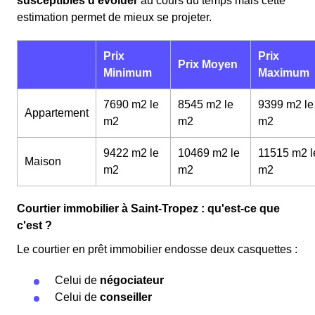
susceptibles d'évoluer
au cours du temps mais cette
estimation permet de mieux se projeter.
Prix
Prix
Prix Moyen
Minimum
Maximum
7690 m2 le
8545 m2 le
9399 m2 le
Appartement
m
2
m
2
m
2
9422 m2 le
10469 m2 le
11515 m2 l
Maison
m
2
m
2
m
2
Courtier immobilier à Saint-Tropez : qu'est-ce que
c'est ?
Le courtier en prêt immobilier endosse deux casquettes :
Celui de
négociateur
Celui de
conseiller