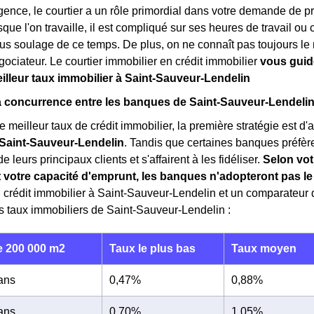
gence, le courtier a un rôle primordial dans votre demande de pr
sque l'on travaille, il est compliqué sur ses heures de travail ou
us soulage de ce temps. De plus, on ne connaît pas toujours le 
gociateur. Le courtier immobilier en crédit immobilier
vous guide
eilleur taux immobilier à Saint-Sauveur-Lendelin
la concurrence entre les banques de Saint-Sauveur-Lendeli
e meilleur taux de crédit immobilier, la première stratégie est d
Saint-Sauveur-Lendelin
. Tandis que certaines banques préfère
 leurs principaux clients et s'affairent à les fidéliser.
Selon vot
t votre capacité d'emprunt, les banques n'adopteront pas 
n crédit immobilier à Saint-Sauveur-Lendelin et un comparateur 
s taux immobiliers de Saint-Sauveur-Lendelin :
 200 000 m2
Taux le plus bas
Taux moyen
 ans
0,47%
0,88%
 ans
0,70%
1,05%