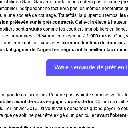
mmobilier à Saint-Sauveur-Lendelin ne coûtera pas le même prix q
mmobilier indépendant ne facturera pas les mêmes honoraires qu
u à une société de courtage. Toutefois, la plupart du temps,
les
on prélevée sur le prêt contracté
. Celle-ci s'élève à hauteur 
obiliers sont
gratuits
comme les courtiers immobiliers en ligne
, ses honoraires s'élèveront en moyenne à
1 000 euros
. Cher, 
courtier immobilier, vous êtes
exonéré des frais de dossier
à 
ous
fait gagner de l'argent en négociant le meilleur taux immo
Votre demande de prêt en 
sont
pas fixes
, ni définis. Pour ne pas avoir de surprise, veillez 
obilier avant de vous engager auprès de lui
. Celui-ci a d'ail
 du 1er janvier 2013 : si vous vous demandez quand payer le cou
 que ce soit, ne peut être exigé d'un particulier
avant l'obtent
s en immobilier dans les communes voisines