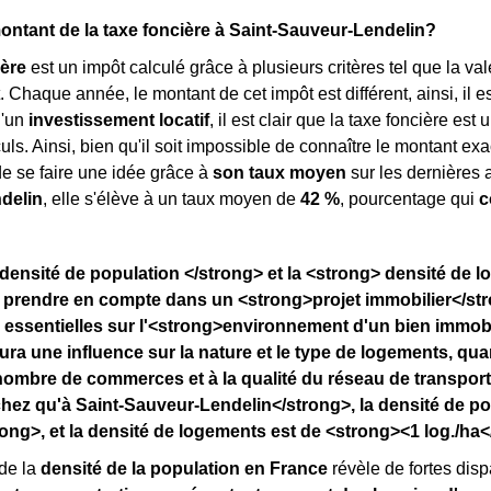
montant de la taxe foncière à Saint-Sauveur-Lendelin?
ière
est un impôt calculé grâce à plusieurs critères tel que la va
haque année, le montant de cet impôt est différent, ainsi, il est d
d'un
investissement locatif
, il est clair que la taxe foncière e
ls. Ainsi, bien qu'il soit impossible de connaître le montant exac
de se faire une idée grâce à
son taux moyen
sur les dernières a
delin
, elle s'élève à un taux moyen de
42 %
, pourcentage qui
c
densité de population </strong> et la <strong> densité de 
 prendre en compte dans un <strong>projet immobilier</str
 essentielles sur l'<strong>environnement d'un bien immobil
ura une influence sur la nature et le type de logements, qu
nombre de commerces et à la qualité du réseau de transpor
ez qu'à Saint-Sauveur-Lendelin</strong>, la densité de po
ong>, et la densité de logements est de <strong><1 log./ha<
de la
densité de la population en France
révèle de fortes dispa