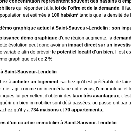
orte concentration représentent souvent des bassins d'emp
biliers
qui répondent à la
loi de l'offre et de la demande
. Il 
 population est estimée à
100 hab/km²
tandis que la densité de
mo graphique actuel à Saint-Sauveur-Lendelin : son impac
roissance démo graphique
d'une région augmente, la
demand
ette évolution peut donc avoir un
impact direct sur un investi
e variable afin de prévoir le
potentiel locatif d'un bien
. Il est 
émo graphique est de
2 %
.
 à Saint-Sauveur-Lendelin
chez à
acheter un logement
, sachez qu'il est préférable de fai
dernier agit comme un intermédiaire entre vous, l'emprunteur, et
nques lui permettent d'obtenir des
taux très avantageux
, c'e
quérir un bien immobilier sont déjà passées, ou passeront par un
sachez qu'il y a
734 maisons
et
70 appartements.
.
es d'un courtier immobilier à Saint-Sauveur-Lendelin