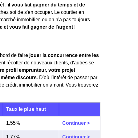
êt :
il vous fait gagner du temps et de
 chez soi de s'en occuper. Le courtier en
marché immobilier, ou on n'a pas toujours
 et vous fait gagner de l'argent
!
n
'abord de
faire jouer la concurrence entre les
nt récolter de nouveaux clients, d'autres se
re profil emprunteur, votre projet
le même discours
. D'où l'intérêt de passer par
de crédit immobilier en amont. Vous trouverez
Taux le plus haut
1,55%
Continuer >
1,77%
Continuer >