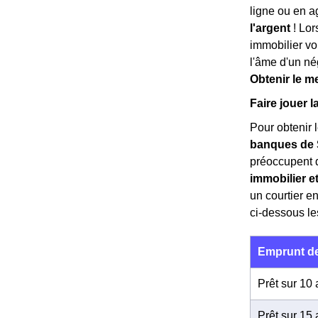
ligne ou en a
l'argent
! Lor
immobilier vo
l'âme d'un né
Obtenir le m
Faire jouer 
Pour obtenir l
banques de 
préoccupent de
immobilier e
un courtier e
ci-dessous le
Emprunt de
Prêt sur 10
Prêt sur 15