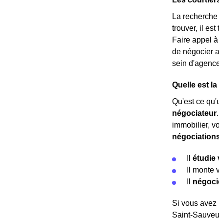
La recherche 
trouver, il es
Faire appel à
de négocier 
sein d'agence
Quelle est l
Qu'est ce qu'u
négociateur
immobilier, v
négociation
Il
étudie 
Il monte 
Il
négoci
Si vous avez 
Saint-Sauveur