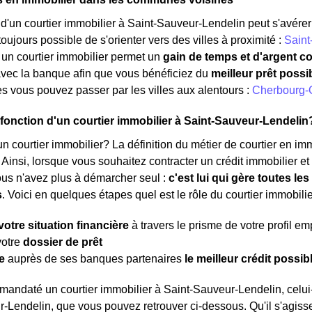
d'un courtier immobilier à Saint-Sauveur-Lendelin peut s'avérer 
t toujours possible de s'orienter vers des villes à proximité :
Saint
 un courtier immobilier permet un
gain de temps et d'argent c
avec la banque afin que vous bénéficiez du
meilleur prêt possi
s vous pouvez passer par les villes aux alentours :
Cherbourg-O
a fonction d'un courtier immobilier à Saint-Sauveur-Lendelin
n courtier immobilier? La définition du métier de courtier en immob
. Ainsi, lorsque vous souhaitez contracter un crédit immobilier e
ous n'avez plus à démarcher seul :
c'est lui qui gère toutes l
s
. Voici en quelques étapes quel est le rôle du courtier immobilie
votre situation financière
à travers le prisme de votre profil e
votre
dossier de prêt
e
auprès de ses banques partenaires
le meilleur crédit possib
mandaté un courtier immobilier à Saint-Sauveur-Lendelin, celui
-Lendelin, que vous pouvez retrouver ci-dessous. Qu'il s'agisse