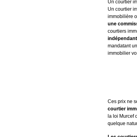
Un courtier i
Un courtier i
immobilière o
une commissi
courtiers imm
indépendant
mandatant un 
immobilier v
Ces prix ne 
courtier imm
la loi Murcef
quelque nature
Les courtier