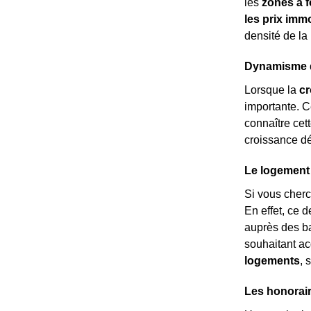
les
zones à f
les prix immo
densité de la
Dynamisme dé
Lorsque la
c
importante. C
connaître cett
croissance d
Le logement
Si vous cher
En effet, ce 
auprès des ba
souhaitant ac
logements
, 
Les honorair