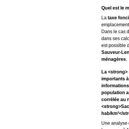
Quel est le 
La
taxe fonc
emplacement. C
Dans le cas 
dans ses calcu
est possible 
Sauveur-Len
ménagères
.
La <strong> 
importants à
informations
population a
corrélée au 
<strong>Sach
hab/km²</str
Une analyse 