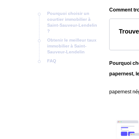
Comment trou
Pourquoi choisir un
courtier immobilier à
Saint-Sauveur-Lendelin
Trouve
?
Obtenir le meilleur taux
immobilier à Saint-
Sauveur-Lendelin
FAQ
Pourquoi cho
papernest, l
papernest nég