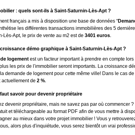
obilier : quels sont-ils à Saint-Saturnin-Lès-Apt ?
nt français a mis à disposition une base de données “
Demand
nthétise les différentes transactions immobilières des 5 dernièr
n-Lès-Apt, le prix de vente au m
2
est de
3401 euros
.
 croissance démo graphique à Saint-Saturnin-Lès-Apt ?
de logement
est un facteur important à prendre en compte lors 
, plus les prix de l'immobilier seront importants. La croissance 
 la demande de logement pour cette même ville! Dans le cas de
t actuellement de
2 %
.
 faut savoir pour devenir propriétaire
ez devenir propriétaire, mais ne savez pas par où commencer ?
ratuit et téléchargeable au format PDF afin de vous mettre à disp
ner au mieux dans votre projet immobilier ! Vous y retrouverez
ous, alors plus d'inquiétude, vous serez bientôt un vrai professi