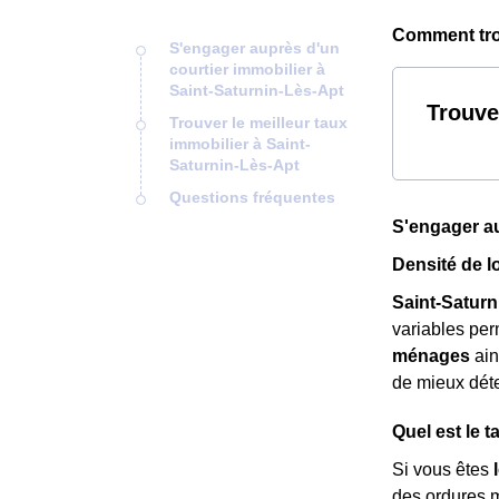
Comment trou
S'engager auprès d'un
courtier immobilier à
Saint-Saturnin-Lès-Apt
Trouve
Trouver le meilleur taux
immobilier à Saint-
Saturnin-Lès-Apt
Questions fréquentes
S'engager au
Densité de l
Saint-Saturn
variables per
ménages
ain
de mieux dét
Quel est le 
Si vous êtes
des ordures 