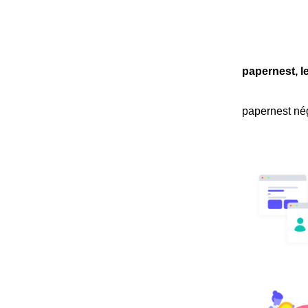
papernest, l
papernest nég