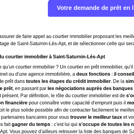
Votre demande de prêt en 
assurer de faire appel au courtier immobilier proposant les meille
rtage de Saint-Saturnin-Lès-Apt, et de sélectionner celle qui ser
du courtier immobilier à Saint-Saturnin-Lès-Apt
e qu'un courtier immobilier ? Un courtier en prêt immobilier, qu'i
inet ou d'une agence immobilière, a
deux fonctions
:
il consei
e prêt dans
toutes les étapes du crédit immobilier
. De la
sim
e prêt
, en passant par
les négociations auprès des banques
 présent. Par définition, le rôle du courtier immobilier est de
s'o
on financière
pour connaître votre capacité d'emprunt puis il
mo
oit le plus solide possible afin de contracter facilement le meilleu
 partenaires bancaires pour vous
trouver le meilleur taux
et vo
us fait
gagner du temps
: c'est lui qui
s'occupe de toutes les 
Apt. Vous pouvez d'ailleurs retrouver la liste des banques de S