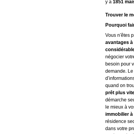
y a
1851 mai
Trouver le m
Pourquoi fai
Vous n'êtes pa
avantages à 
considérabl
négocier votr
besoin pour vo
demande. Le c
d'information
quand on trouv
prêt plus vit
démarche seul
le mieux à vo
immobilier à
résidence se
dans votre pro