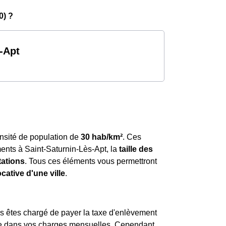
0) ?
-Apt
nsité de population de
30 hab/km²
. Ces
ts à Saint-Saturnin-Lès-Apt, la
taille des
tations
. Tous ces éléments vous permettront
locative d'une ville
.
us êtes chargé de payer la taxe d'enlèvement
se dans vos charges mensuelles. Cependant,