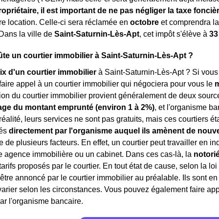
ropriétaire, il est important de ne pas négliger la taxe fonciè
tre location. Celle-ci sera réclamée en
octobre
et comprendra l
 Dans la ville de
Saint-Saturnin-Lès-Apt
, cet impôt s'élève à
33
e un courtier immobilier à Saint-Saturnin-Lès-Apt ?
ix d'un courtier immobilier
à Saint-Saturnin-Lès-Apt ? Si vous 
aire appel à un courtier immobilier qui négociera pour vous le
m
on du courtier immobilier provient généralement de deux sources
ge du montant emprunté (environ 1 à 2%)
, et l'organisme ba
 réalité, leurs services ne sont pas gratuits, mais ces courtiers 
rés
directement par l'organisme auquel ils amènent de nouve
 de plusieurs facteurs. En effet, un courtier peut travailler en 
e agence immobilière ou un cabinet. Dans ces cas-là, la
notori
 tarifs proposés par le courtier. En tout état de cause, selon la lo
 être annoncé par le courtier immobilier au préalable. Ils sont 
rier selon les circonstances. Vous pouvez également faire appe
ar l'organisme bancaire.