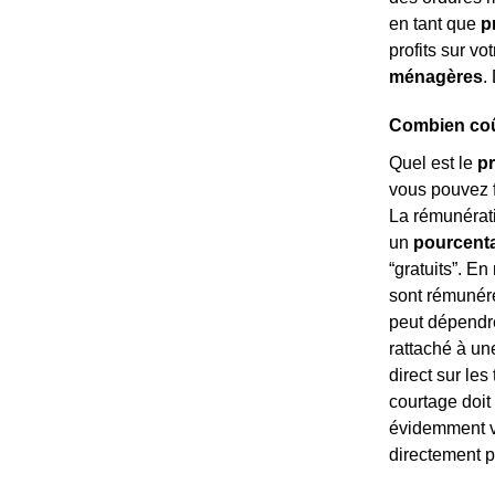
en tant que
p
profits sur vo
ménagères
.
Combien coût
Quel est le
pr
vous pouvez f
La rémunérati
un
pourcenta
“gratuits”. En
sont rémuné
peut dépendre
rattaché à un
direct sur les
courtage doit
évidemment va
directement p