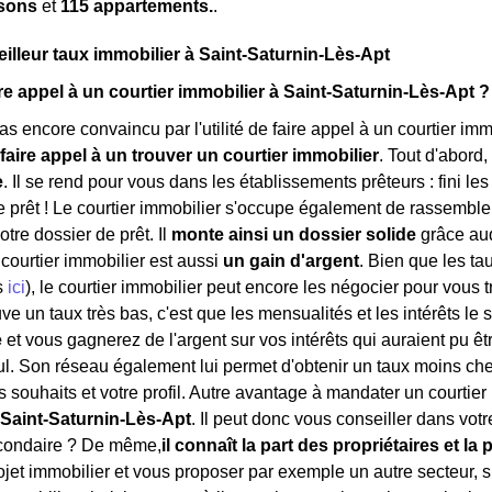
sons
et
115 appartements.
.
eilleur taux immobilier à Saint-Saturnin-Lès-Apt
re appel à un courtier immobilier à Saint-Saturnin-Lès-Apt ?
s encore convaincu par l'utilité de faire appel à un courtier imm
faire appel à un trouver un courtier immobilier
. Tout d'abord,
e
. Il se rend pour vous dans les établissements prêteurs : fini les
e prêt ! Le courtier immobilier s'occupe également de rassembler
tre dossier de prêt. Il
monte ainsi un dossier solide
grâce auq
ourtier immobilier est aussi
un gain d'argent
. Bien que les ta
s
ici
), le courtier immobilier peut encore les négocier pour vous 
e un taux très bas, c'est que les mensualités et les intérêts le 
e
et vous gagnerez de l'argent sur vos intérêts qui auraient pu êtr
. Son réseau également lui permet d'obtenir un taux moins che
s souhaits et votre profil. Autre avantage à mandater un courtier
 Saint-Saturnin-Lès-Apt
. Il peut donc vous conseiller dans votr
condaire ? De même,
il connaît la part des propriétaires et la 
jet immobilier et vous proposer par exemple un autre secteur, si 