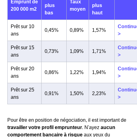
Emprunt de
Taux
plus
plus
200 000 m2
moyen
bas
haut
Prêt sur 10
Continu
0,45%
0,89%
1,57%
ans
>
Prêt sur 15
Continu
0,73%
1,09%
1,71%
ans
>
Prêt sur 20
Continu
0,86%
1,22%
1,94%
ans
>
Prêt sur 25
Continu
0,91%
1,50%
2,23%
ans
>
Pour être en position de négociation, il est important de
travailler votre profil emprunteur
. N'ayez
aucun
comportement bancaire à risque
aux yeux du