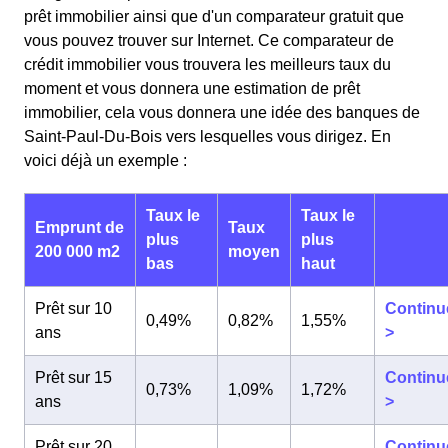
prêt immobilier ainsi que d'un comparateur gratuit que
vous pouvez trouver sur Internet. Ce comparateur de
crédit immobilier vous trouvera les meilleurs taux du
moment et vous donnera une estimation de prêt
immobilier, cela vous donnera une idée des banques de
Saint-Paul-Du-Bois vers lesquelles vous dirigez. En
voici déjà un exemple :
Taux le
Taux le
Emprunt de
Taux
plus
plus
200 000 m2
moyen
bas
haut
Prêt sur 10
Continu
0,49%
0,82%
1,55%
ans
>
Prêt sur 15
Continu
0,73%
1,09%
1,72%
ans
>
Prêt sur 20
Continu