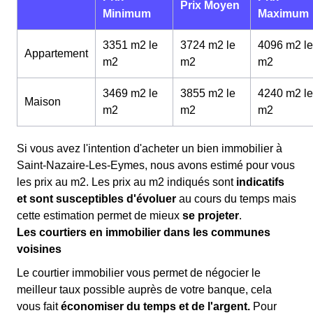
Prix Moyen
Minimum
Maximum
3351 m2 le
3724 m2 le
4096 m2 le
Appartement
m
2
m
2
m
2
3469 m2 le
3855 m2 le
4240 m2 le
Maison
m
2
m
2
m
2
Si vous avez l'intention d'acheter un bien immobilier à
Saint-Nazaire-Les-Eymes, nous avons estimé pour vous
les prix au m
2
. Les prix au m
2
indiqués sont
indicatifs
et sont susceptibles d'évoluer
au cours du temps mais
cette estimation permet de mieux
se projeter
.
Les courtiers en immobilier dans les communes
voisines
Le courtier immobilier vous permet de négocier le
meilleur taux possible auprès de votre banque, cela
vous fait
économiser du temps et de l'argent.
Pour