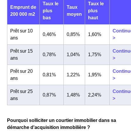
Taux le
Taux le
Emprunt de
Taux
plus
plus
200 000 m2
moyen
bas
haut
Prêt sur 10
Continu
0,46%
0,85%
1,60%
ans
>
Prêt sur 15
Continu
0,78%
1,04%
1,75%
ans
>
Prêt sur 20
Continu
0,81%
1,22%
1,95%
ans
>
Prêt sur 25
Continu
0,87%
1,48%
2,24%
ans
>
Pourquoi solliciter un courtier immobilier dans sa
démarche d'acquisition immobilière ?