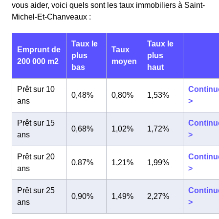
vous aider, voici quels sont les taux immobiliers à Saint-
Michel-Et-Chanveaux :
Taux le
Taux le
Emprunt de
Taux
plus
plus
200 000 m2
moyen
bas
haut
Prêt sur 10
Continu
0,48%
0,80%
1,53%
ans
>
Prêt sur 15
Continu
0,68%
1,02%
1,72%
ans
>
Prêt sur 20
Continu
0,87%
1,21%
1,99%
ans
>
Prêt sur 25
Continu
0,90%
1,49%
2,27%
ans
>