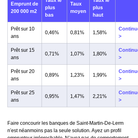
Taux le
Taux le
Emprunt de
Taux
plus
plus
200 000 m2
moyen
bas
haut
Prêt sur 10
Continu
0,46%
0,81%
1,58%
ans
>
Prêt sur 15
Continu
0,71%
1,07%
1,80%
ans
>
Prêt sur 20
Continu
0,89%
1,23%
1,99%
ans
>
Prêt sur 25
Continu
0,95%
1,47%
2,21%
ans
>
Faire concourir les banques de Saint-Martin-De-Lerm
n'est néanmoins pas la seule solution. Ayez un profil
emprunteur irréprochable. N'ayez pas de comportement