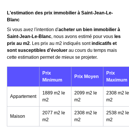
L'estimation des prix immobilier à Saint-Jean-Le-
Blanc
Si vous avez l'intention d'
acheter un bien immobilier à
Saint-Jean-Le-Blanc
, nous avons estimé pour vous
les
prix au m
2
. Les prix au m
2
indiqués sont
indicatifs et
sont susceptibles d'évoluer
au cours du temps mais
cette estimation permet de mieux se projeter.
Prix
Prix
Prix Moyen
Minimum
Maximum
1889 m2 le
2099 m2 le
2308 m2 le
Appartement
m
2
m
2
m
2
2077 m2 le
2308 m2 le
2538 m2 le
Maison
m
2
m
2
m
2