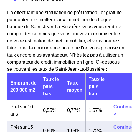
En effectuant une simulation de prêt immobilier gratuite
pour obtenir le meilleur taux immobilier de chaque
banque de Saint-Jean-La-Bussière, vous vous rendrez
compte des sommes que vous pouvez économiser lors
de votre estimation de prêt immobilier, et vous pourrez
faire jouer la concurrence pour que l'on vous propose un
taux encore plus avantageux. N'hésitez pas à utiliser un
comparateur de crédit immobilier en ligne. Ci-dessous
se trouvent les taux de Saint-Jean-La-Bussière :
Taux le
Taux le
Emprunt de
Taux
plus
plus
200 000 m2
moyen
bas
haut
Prêt sur 10
Continu
0,55%
0,77%
1,57%
ans
>
Prêt sur 15
Continu
0,69%
1,04%
1,72%