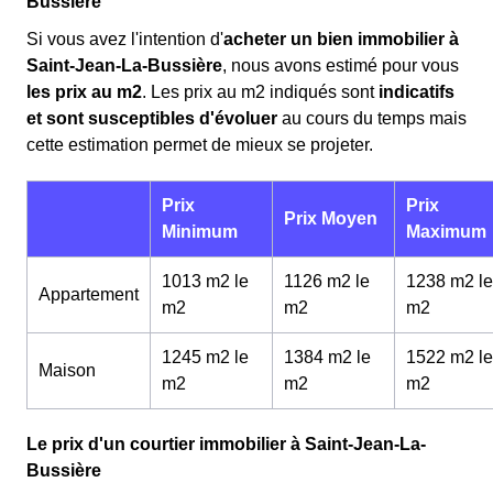
Bussière
Si vous avez l'intention d'
acheter un bien immobilier à
Saint-Jean-La-Bussière
, nous avons estimé pour vous
les prix au m
2
. Les prix au m
2
indiqués sont
indicatifs
et sont susceptibles d'évoluer
au cours du temps mais
cette estimation permet de mieux se projeter.
Prix
Prix
Prix Moyen
Minimum
Maximum
1013 m2 le
1126 m2 le
1238 m2 le
Appartement
m
2
m
2
m
2
1245 m2 le
1384 m2 le
1522 m2 le
Maison
m
2
m
2
m
2
Le prix d'un courtier immobilier à Saint-Jean-La-
Bussière