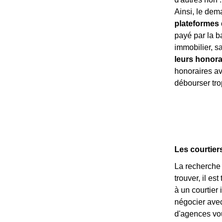
Ainsi, le dem
plateformes d
payé par la b
immobilier, s
leurs honora
honoraires ava
débourser tro
Les courtier
La recherche 
trouver, il es
à un courtier
négocier ave
d'agences vou