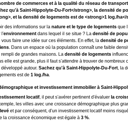
nombre de commerces et à la qualité du réseau de transpor
ez qu'à Saint-Hippolyte-Du-Fort</strong>, la densité de p
ong>, et la densité de logements est de <strong>1 log./ha</
r des informations sur la
nature et le type de logements
que l
l'
environnement
dans lequel il se situe ? La
densité de popu
 vous faire une idée sur ces éléments. En effet, la
densité de p
iens
. Dans un espace où la population connaît une faible densité
, rempli de grandes maisons. La
densité de logements
influenc
us elle est grande, plus il faut s'attendre à trouver de nombreu
développé autour.
Sachez qu'à Saint-Hippolyte-Du-Fort
, la 
ogements est de
1 log./ha
.
émographique et investissement immobilier à Saint-Hippol
estissement locatif
, il peut s'avérer pertinent d'évaluer
la croi
exemple, les villes avec une croissance démographique plus gr
élevé
et par conséquent, d'un investissement locatif moins risqué
ue la croissance économique est égale à
3 %
.