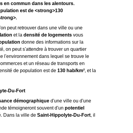
ts en commun dans les alentours.
opulation est de <strong>130
strong>.
'on peut retrouver dans une ville ou une
lation
et la
densité de logements
vous
opulation
donne des informations sur la
, on peut s'attendre à trouver un quartier
e l'environnement dans lequel se trouve le
x commerces et un réseau de transports en
densité de population est de
130 hab/km²
, et la
yte-Du-Fort
ssance démographique
d'une ville ou d'une
ande témoigneront souvent d'un
potentiel
. Dans la ville de
Saint-Hippolyte-Du-Fort
, il