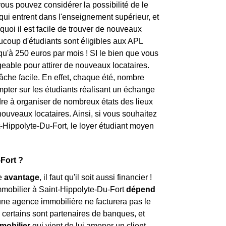
ous pouvez considérer la possibilité de le
 qui entrent dans l'enseignement supérieur, et
rquoi il est facile de trouver de nouveaux
coup d'étudiants sont éligibles aux APL
squ'à 250 euros par mois ! SI le bien que vous
eable pour attirer de nouveaux locataires.
tâche facile. En effet, chaque été, nombre
ompter sur les étudiants réalisant un échange
tendre à organiser de nombreux états des lieux
 nouveaux locataires. Ainsi, si vous souhaitez
t-Hippolyte-Du-Fort, le loyer étudiant moyen
-Fort ?
le
avantage
, il faut qu'il soit aussi financier !
mmobilier à Saint-Hippolyte-Du-Fort
dépend
'une agence immobilière ne facturera pas le
certains sont partenaires de banques, et
mobilier
qui vient de lui amener un client.