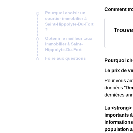
Comment trou
Pourquoi choisir un
courtier immobilier à
Saint-Hippolyte-Du-Fort
Trouve
?
Obtenir le meilleur taux
immobilier à Saint-
Hippolyte-Du-Fort
Foire aux questions
Pourquoi cho
Le prix de v
Pour vous ai
données “
Dem
dernières ann
La <strong> 
importants à
informations
population a