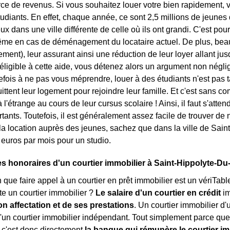
rce de revenus. Si vous souhaitez louer votre bien rapidement, v
tudiants. En effet, chaque année, ce sont 2,5 millions de jeunes
x dans une ville différente de celle où ils ont grandi. C'est pou
ême en cas de déménagement du locataire actuel. De plus, beau
ement), leur assurant ainsi une réduction de leur loyer allant ju
éligible à cette aide, vous détenez alors un argument non néglig
tefois à ne pas vous méprendre, louer à des étudiants n'est pas 
uittent leur logement pour rejoindre leur famille. Et c'est sans c
à l'étrange au cours de leur cursus scolaire ! Ainsi, il faut s'at
rtants. Toutefois, il est généralement assez facile de trouver de
 la location auprès des jeunes, sachez que dans la ville de Sain
 euros par mois pour un studio.
es honoraires d'un courtier immobilier à Saint-Hippolyte-Du
in que faire appel à un courtier en prêt immobilier est un vériTab
e un courtier immobilier ?
Le salaire d'un courtier en crédit
i
on affectation et de ses prestations
. Un courtier immobilier d
un courtier immobilier indépendant. Tout simplement parce que 
: c'est donc directement
la banque qui rémunère le courtier im