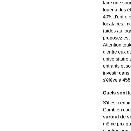
faire une sou
louer à des é
40% d'entre eu
locataires, m
(aides au log
proposez est 
Attention tou
d'entre eux q
universitaire 
entrants et so
investir dans
s'élève à 458
Quels sont l
S'il est certa
Combien coût
surtout de s
même prix qu'
d'autres non 