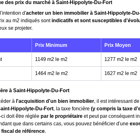
 des prix du marché à Saint-Hippolyte-Du-Fort
'intention d'
acheter un bien immobilier à Saint-Hippolyte-Du
rix au m
2
indiqués sont
indicatifs et sont susceptibles d'évol
ux se projeter.
Prix Minimum
Prix Moyen
t
1149 m2 le m
2
1277 m2 le m
2
1464 m2 le m
2
1627 m2 le m
2
ière à Saint-Hippolyte-Du-Fort
céder à
l'acquisition d'un bien immobilier
, il est intéressant 
Saint-Hippolyte-Du-Fort
, la taxe foncière
(y compris la taxe 
-ci doit être réglée
par le propriétaire
et peut par conséquent inf
dant que dans certains cas, vous pouvez bénéficier d'une
exo
 fiscal de référence
.