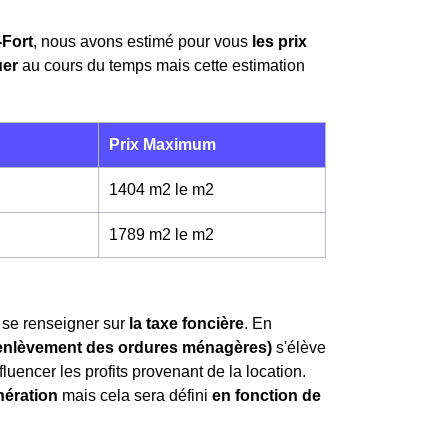
-Fort
, nous avons estimé pour vous
les prix
uer
au cours du temps mais cette estimation
Prix Maximum
1404 m2 le m
2
1789 m2 le m
2
de se renseigner sur
la taxe foncière
. En
d'enlèvement des ordures ménagères)
s'élève
luencer les profits provenant de la location.
nération
mais cela sera défini
en fonction de