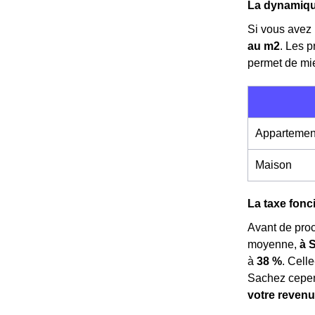
La dynamique
Si vous avez l
au m
2
. Les p
permet de mie
Appartemen
Maison
La taxe fonc
Avant de pro
moyenne,
à 
à
38 %
. Celle
Sachez cepen
votre revenu