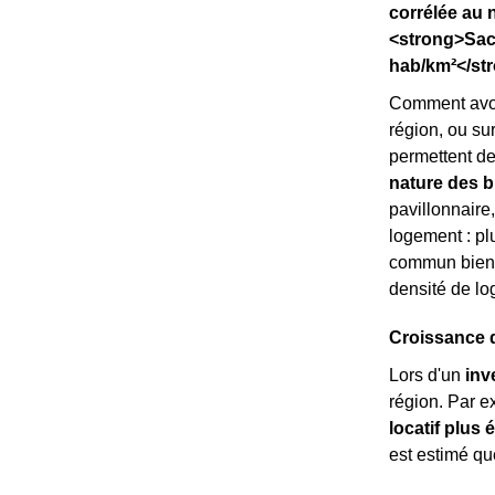
corrélée au 
<strong>Sach
hab/km²</str
Comment avoi
région, ou sur 
permettent de
nature des b
pavillonnaire
logement : pl
commun bien 
densité de l
Croissance d
Lors d'un
inv
région. Par 
locatif plus 
est estimé q