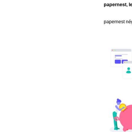
papernest, l
papernest nég