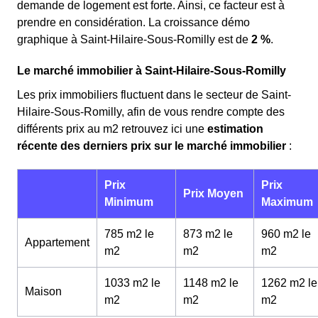
demande de logement est forte. Ainsi, ce facteur est à
prendre en considération. La croissance démo
graphique à Saint-Hilaire-Sous-Romilly est de
2 %
.
Le marché immobilier à Saint-Hilaire-Sous-Romilly
Les prix immobiliers fluctuent dans le secteur de Saint-
Hilaire-Sous-Romilly, afin de vous rendre compte des
différents prix au m
2
retrouvez ici une
estimation
récente des derniers prix sur le marché immobilier
:
Prix
Prix
Prix Moyen
Minimum
Maximum
785 m2 le
873 m2 le
960 m2 le
Appartement
m
2
m
2
m
2
1033 m2 le
1148 m2 le
1262 m2 le
Maison
m
2
m
2
m
2