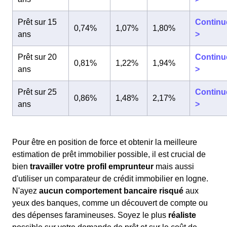
Prêt sur 15
Continu
0,74%
1,07%
1,80%
ans
>
Prêt sur 20
Continu
0,81%
1,22%
1,94%
ans
>
Prêt sur 25
Continu
0,86%
1,48%
2,17%
ans
>
Pour être en position de force et obtenir la meilleure
estimation de prêt immobilier possible, il est crucial de
bien
travailler votre profil emprunteur
mais aussi
d'utiliser un comparateur de crédit immobilier en logne.
N'ayez
aucun comportement bancaire risqué
aux
yeux des banques, comme un découvert de compte ou
des dépenses faramineuses. Soyez le plus
réaliste