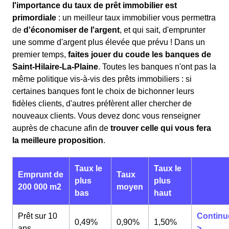
l'importance du taux de prêt immobilier est
primordiale
: un meilleur taux immobilier vous permettra
de
d'économiser de l'argent
, et qui sait, d'emprunter
une somme d'argent plus élevée que prévu ! Dans un
premier temps,
faites jouer du coude les banques de
Saint-Hilaire-La-Plaine
. Toutes les banques n'ont pas la
même politique vis-à-vis des prêts immobiliers : si
certaines banques font le choix de bichonner leurs
fidèles clients, d'autres préfèrent aller chercher de
nouveaux clients. Vous devez donc vous renseigner
auprès de chacune afin de
trouver celle qui vous fera
la meilleure proposition
.
Taux le
Taux le
Emprunt de
Taux
plus
plus
200 000 m2
moyen
bas
haut
Prêt sur 10
Continu
0,49%
0,90%
1,50%
ans
>