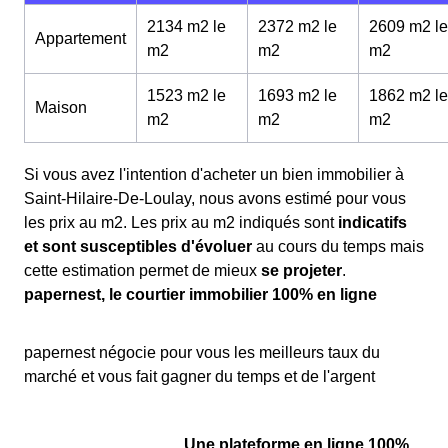
2134 m2 le
2372 m2 le
2609 m2 le
Appartement
m
2
m
2
m
2
1523 m2 le
1693 m2 le
1862 m2 le
Maison
m
2
m
2
m
2
Si vous avez l'intention d'acheter un bien immobilier à
Saint-Hilaire-De-Loulay, nous avons estimé pour vous
les prix au m
2
. Les prix au m
2
indiqués sont
indicatifs
et sont susceptibles d'évoluer
au cours du temps mais
cette estimation permet de mieux
se projeter
.
papernest, le courtier immobilier 100% en ligne
papernest négocie pour vous les meilleurs taux du
marché et vous fait gagner du temps et de l'argent
Une plateforme en ligne 100%