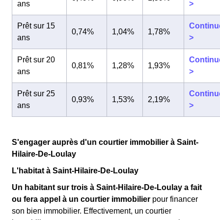
ans
>
Prêt sur 15
Continu
0,74%
1,04%
1,78%
ans
>
Prêt sur 20
Continu
0,81%
1,28%
1,93%
ans
>
Prêt sur 25
Continu
0,93%
1,53%
2,19%
ans
>
S'engager auprès d'un courtier immobilier à Saint-
Hilaire-De-Loulay
L'habitat à Saint-Hilaire-De-Loulay
Un habitant sur trois à Saint-Hilaire-De-Loulay a fait
ou fera appel à un courtier immobilier
pour financer
son bien immobilier. Effectivement, un courtier