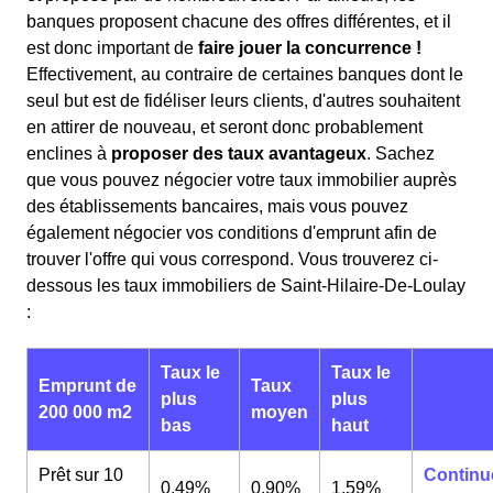
banques proposent chacune des offres différentes, et il
est donc important de
faire jouer la concurrence !
Effectivement, au contraire de certaines banques dont le
seul but est de fidéliser leurs clients, d'autres souhaitent
en attirer de nouveau, et seront donc probablement
enclines à
proposer des taux avantageux
. Sachez
que vous pouvez négocier votre taux immobilier auprès
des établissements bancaires, mais vous pouvez
également négocier vos conditions d'emprunt afin de
trouver l'offre qui vous correspond. Vous trouverez ci-
dessous les taux immobiliers de Saint-Hilaire-De-Loulay
:
Taux le
Taux le
Emprunt de
Taux
plus
plus
200 000 m2
moyen
bas
haut
Prêt sur 10
Continu
0,49%
0,90%
1,59%