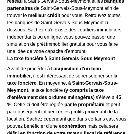
réseau
à Saint-Gervais-Sous-Meymont et les
banques
partenaires
de Saint-Gervais-Sous-Meymont afin de
trouver le
meilleur crédit
pour vous. Retrouvez toutes
les banques de Saint-Gervais-Sous-Meymont ci-
dessous. Sachez qu'il existe des courtiers immobiliers
indépendants ou en ligne, vous pouvez passer une
simulation de prêt immobilier gratuite pour vous faire
une idée de votre capacité d'emprunt.
La taxe foncière à Saint-Gervais-Sous-Meymont
Avant de procéder à
l'acquisition d'un bien
immobilier
, il est intéressant de se renseigner sur
la
taxe foncière
. En moyenne,
à Saint-Gervais-Sous-
Meymont
, la taxe foncière
(y compris la taxe
d'enlèvement des ordures ménagères)
s'élève à
45
%
. Celle-ci doit être réglée
par le propriétaire
et peut
par conséquent influencer les profits provenant de la
location. Sachez cependant que dans certains cas, vous
pouvez bénéficier d'une
exonération
mais cela sera
défini
en fonction de votre revenu fiscal de référence
.