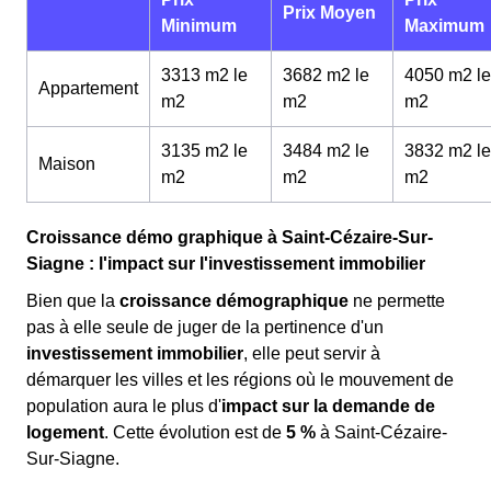
Prix Moyen
Minimum
Maximum
3313 m2 le
3682 m2 le
4050 m2 le
Appartement
m
2
m
2
m
2
3135 m2 le
3484 m2 le
3832 m2 le
Maison
m
2
m
2
m
2
Croissance démo graphique à Saint-Cézaire-Sur-
Siagne : l'impact sur l'investissement immobilier
Bien que la
croissance démographique
ne permette
pas à elle seule de juger de la pertinence d'un
investissement immobilier
, elle peut servir à
démarquer les villes et les régions où le mouvement de
population aura le plus d'
impact sur la demande de
logement
. Cette évolution est de
5 %
à Saint-Cézaire-
Sur-Siagne.