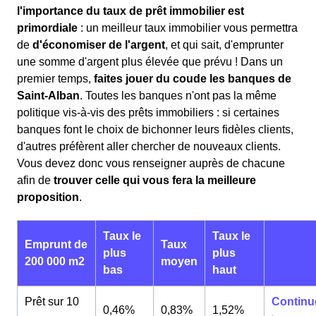
l'importance du taux de prêt immobilier est
primordiale
: un meilleur taux immobilier vous permettra
de
d'économiser de l'argent
, et qui sait, d'emprunter
une somme d'argent plus élevée que prévu ! Dans un
premier temps,
faites jouer du coude les banques de
Saint-Alban
. Toutes les banques n'ont pas la même
politique vis-à-vis des prêts immobiliers : si certaines
banques font le choix de bichonner leurs fidèles clients,
d'autres préfèrent aller chercher de nouveaux clients.
Vous devez donc vous renseigner auprès de chacune
afin de
trouver celle qui vous fera la meilleure
proposition
.
Taux le
Taux le
Emprunt de
Taux
plus
plus
200 000 m2
moyen
bas
haut
Prêt sur 10
Continu
0,46%
0,83%
1,52%