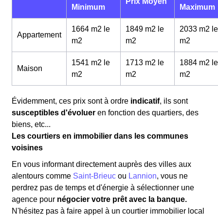
Prix Moyen
Minimum
Maximum
1664 m2 le
1849 m2 le
2033 m2 le
Appartement
m
2
m
2
m
2
1541 m2 le
1713 m2 le
1884 m2 le
Maison
m
2
m
2
m
2
Évidemment, ces prix sont à ordre
indicatif
, ils sont
susceptibles d'évoluer
en fonction des quartiers, des
biens, etc...
Les courtiers en immobilier dans les communes
voisines
En vous informant directement auprès des villes aux
alentours comme
Saint-Brieuc
ou
Lannion
, vous ne
perdrez pas de temps et d'énergie à sélectionner une
agence pour
négocier votre prêt avec la banque.
N'hésitez pas à faire appel à un courtier immobilier local