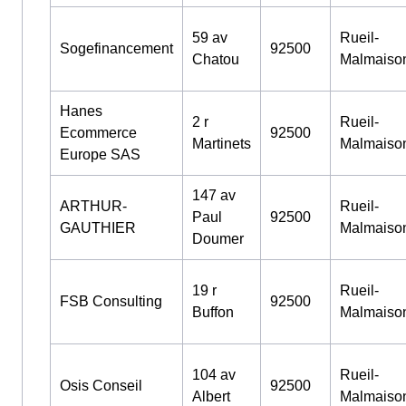
59 av
Rueil-
Sogefinancement
92500
Chatou
Malmaiso
Hanes
2 r
Rueil-
Ecommerce
92500
Martinets
Malmaiso
Europe SAS
147 av
ARTHUR-
Rueil-
Paul
92500
GAUTHIER
Malmaiso
Doumer
19 r
Rueil-
FSB Consulting
92500
Buffon
Malmaiso
104 av
Rueil-
Osis Conseil
92500
Albert
Malmaiso