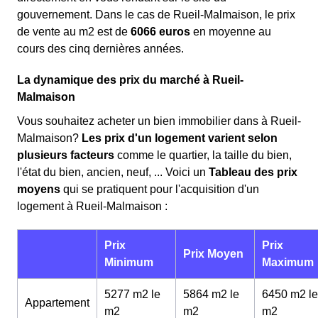
gouvernement. Dans le cas de Rueil-Malmaison, le prix
de vente au m
2
est de
6066 euros
en moyenne au
cours des cinq dernières années.
La dynamique des prix du marché à Rueil-
Malmaison
Vous souhaitez acheter un bien immobilier dans à Rueil-
Malmaison?
Les prix d'un logement varient selon
plusieurs facteurs
comme le quartier, la taille du bien,
l'état du bien, ancien, neuf, ... Voici un
Tableau des prix
moyens
qui se pratiquent pour l'acquisition d'un
logement à Rueil-Malmaison :
Prix
Prix
Prix Moyen
Minimum
Maximum
5277 m2 le
5864 m2 le
6450 m2 le
Appartement
m
2
m
2
m
2