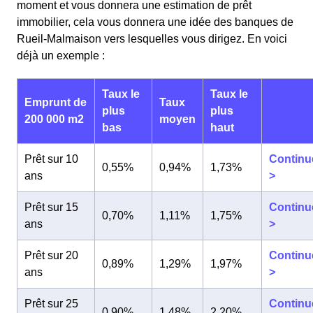
moment et vous donnera une estimation de prêt
immobilier, cela vous donnera une idée des banques de
Rueil-Malmaison vers lesquelles vous dirigez. En voici
déjà un exemple :
Taux le
Taux le
Emprunt de
Taux
plus
plus
200 000 m2
moyen
bas
haut
Prêt sur 10
Continu
0,55%
0,94%
1,73%
ans
>
Prêt sur 15
Continu
0,70%
1,11%
1,75%
ans
>
Prêt sur 20
Continu
0,89%
1,29%
1,97%
ans
>
Prêt sur 25
Continu
0,90%
1,48%
2,20%