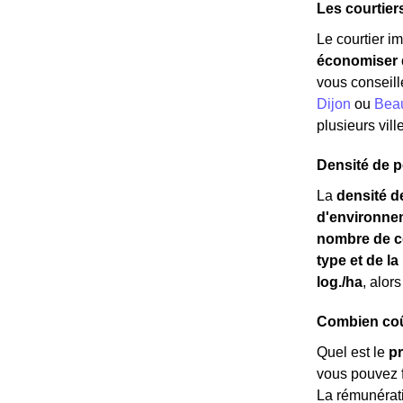
Les courtier
Le courtier i
économiser d
vous conseill
Dijon
ou
Bea
plusieurs vill
Densité de p
La
densité d
d'environne
nombre de c
type et de l
log./ha
, alor
Combien coût
Quel est le
pr
vous pouvez f
La rémunérati