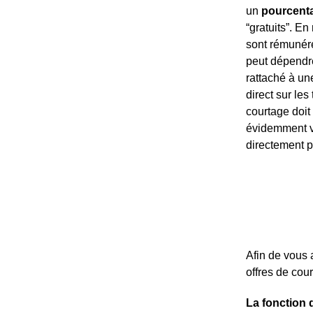
un
pourcenta
“gratuits”. En
sont rémuné
peut dépendre
rattaché à un
direct sur les
courtage doit
évidemment va
directement p
Afin de vous 
offres de cou
La fonction 