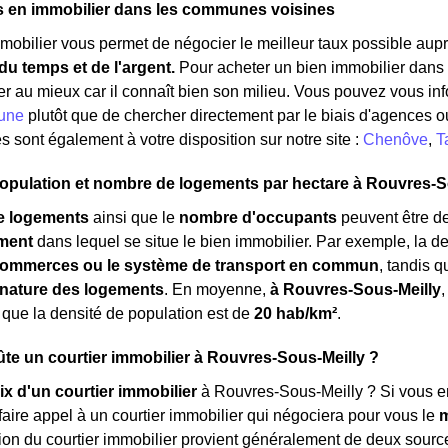
s en immobilier dans les communes voisines
mmobilier vous permet de négocier le meilleur taux possible aupr
u temps et de l'argent.
Pour acheter un bien immobilier dans l
er au mieux car il connaît bien son milieu. Vous pouvez vous inf
une
plutôt que de chercher directement par le biais d'agences ou
es sont également à votre disposition sur notre site :
Chenôve
,
T
opulation et nombre de logements par hectare à Rouvres-S
e logements
ainsi que le
nombre d'occupants
peuvent être de
ment
dans lequel se situe le bien immobilier. Par exemple, la 
ommerces ou le système de transport en commun
, tandis 
a nature des logements
. En moyenne,
à Rouvres-Sous-Meilly
s que la densité de population est de
20 hab/km²
.
e un courtier immobilier à Rouvres-Sous-Meilly ?
ix d'un courtier immobilier
à Rouvres-Sous-Meilly ? Si vous en
aire appel à un courtier immobilier qui négociera pour vous le
m
on du courtier immobilier provient généralement de deux sources