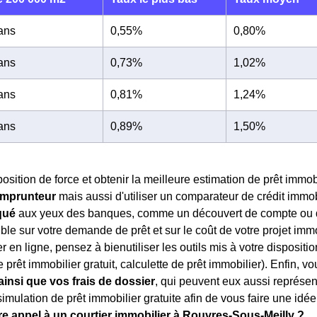
 ans
0,55%
0,80%
 ans
0,73%
1,02%
 ans
0,81%
1,24%
 ans
0,89%
1,50%
osition de force et obtenir la meilleure estimation de prêt immobi
 emprunteur
mais aussi d'utiliser un comparateur de crédit immo
qué
aux yeux des banques, comme un découvert de compte ou d
ble sur votre demande de prêt et sur le coût de votre projet imm
r en ligne, pensez à bienutiliser les outils mis à votre dispositio
e prêt immobilier gratuit, calculette de prêt immobilier). Enfin, 
insi que vos frais de dossier
, qui peuvent eux aussi représe
imulation de prêt immobilier gratuite afin de vous faire une idée 
re appel à un courtier immobilier à Rouvres-Sous-Meilly ?