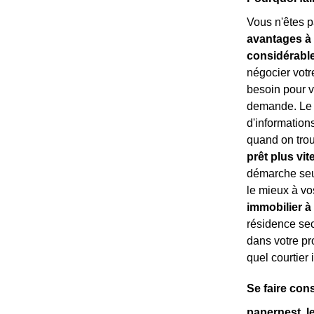
Vous n'êtes pa
avantages à 
considérabl
négocier votr
besoin pour vo
demande. Le c
d'information
quand on trouv
prêt plus vit
démarche seul
le mieux à vo
immobilier à
résidence se
dans votre pro
quel courtier 
Se faire con
papernest, l