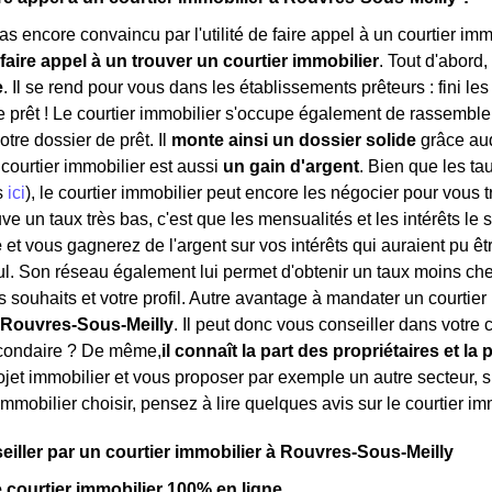
s encore convaincu par l'utilité de faire appel à un courtier imm
faire appel à un trouver un courtier immobilier
. Tout d'abord,
e
. Il se rend pour vous dans les établissements prêteurs : fini les
e prêt ! Le courtier immobilier s'occupe également de rassembler
tre dossier de prêt. Il
monte ainsi un dossier solide
grâce auq
ourtier immobilier est aussi
un gain d'argent
. Bien que les ta
s
ici
), le courtier immobilier peut encore les négocier pour vous 
e un taux très bas, c'est que les mensualités et les intérêts le 
e
et vous gagnerez de l'argent sur vos intérêts qui auraient pu êtr
. Son réseau également lui permet d'obtenir un taux moins che
s souhaits et votre profil. Autre avantage à mandater un courtier
 Rouvres-Sous-Meilly
. Il peut donc vous conseiller dans votre 
condaire ? De même,
il connaît la part des propriétaires et la 
jet immobilier et vous proposer par exemple un autre secteur, si 
immobilier choisir, pensez à lire quelques avis sur le courtier i
seiller par un courtier immobilier à Rouvres-Sous-Meilly
e courtier immobilier 100% en ligne