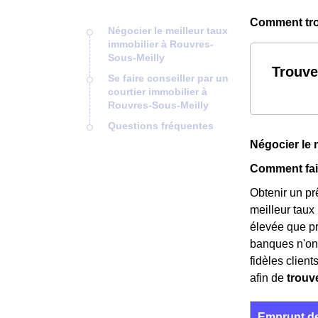
Comment trou
Négocier le meilleur taux
immobilier à Rouvres-
Sous-Meilly
Trouve
Se faire conseiller par un
courtier immobilier à
Rouvres-Sous-Meilly
Questions fréquentes
Négocier le 
Comment fair
Obtenir un prê
meilleur taux
élevée que p
banques n'ont
fidèles clien
afin de
trouve
Emprunt de