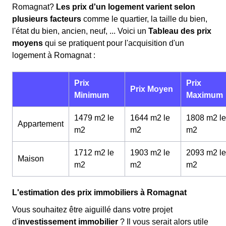
Romagnat?
Les prix d'un logement varient selon
plusieurs facteurs
comme le quartier, la taille du bien,
l'état du bien, ancien, neuf, ... Voici un
Tableau des prix
moyens
qui se pratiquent pour l'acquisition d'un
logement à Romagnat :
Prix
Prix
Prix Moyen
Minimum
Maximum
1479 m2 le
1644 m2 le
1808 m2 le
Appartement
m
2
m
2
m
2
1712 m2 le
1903 m2 le
2093 m2 le
Maison
m
2
m
2
m
2
L'estimation des prix immobiliers à Romagnat
Vous souhaitez être aiguillé dans votre projet
d'
investissement immobilier
? Il vous serait alors utile