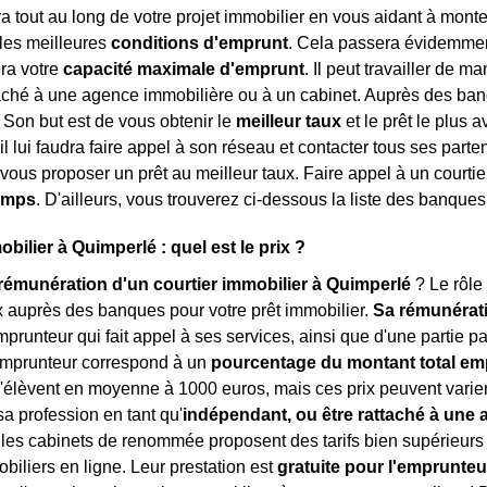
tout au long de votre projet immobilier en vous aidant à monter 
les meilleures
conditions d'emprunt
. Cela passera évidemment
ra votre
capacité maximale d'emprunt
. Il peut travailler de m
taché à une agence immobilière ou à un cabinet. Auprès des banqu
. Son but est de vous obtenir le
meilleur taux
et le prêt le plus 
 il lui faudra faire appel à son réseau et contacter tous ses part
vous proposer un prêt au meilleur taux. Faire appel à un courti
temps
. D'ailleurs, vous trouverez ci-dessous la liste des banque
bilier à Quimperlé : quel est le prix ?
rémunération d'un courtier immobilier à Quimperlé
? Le rôle 
x auprès des banques pour votre prêt immobilier.
Sa rémunérat
mprunteur qui fait appel à ses services, ainsi que d'une partie
'emprunteur correspond à un
pourcentage du montant total em
'élèvent en moyenne à 1000 euros, mais ces prix peuvent varier 
sa profession en tant qu'
indépendant, ou être rattaché à une
es cabinets de renommée proposent des tarifs bien supérieurs pou
obiliers en ligne. Leur prestation est
gratuite pour l'emprunteu