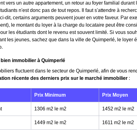
vers un autre appartement, un retour au foyer familial durant l
tudiants n'est donc pas de tout repos. Il faut s'attendre à rech
ci-dit, certains arguments peuvent jouer en votre faveur. Par exe
ent), le montant du loyer à la charge du locataire peut être con
our les étudiants dont le revenu est souvent limité. Si vous sou
blant les jeunes, sachez que dans la ville de Quimperlé, le loye
o.
 bien immobilier à Quimperlé
biliers fluctuent dans le secteur de Quimperlé, afin de vous ren
ation récente des derniers prix sur le marché immobilier
:
Prix Minimum
Prix Moyen
t
1306 m2 le m
2
1452 m2 le m
2
1449 m2 le m
2
1611 m2 le m
2