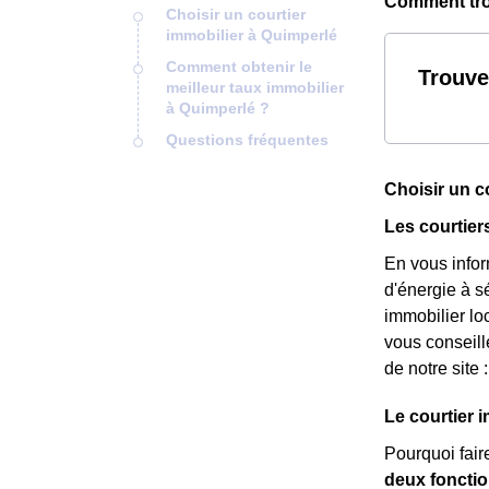
Comment trou
Choisir un courtier
immobilier à Quimperlé
Comment obtenir le
Trouve
meilleur taux immobilier
à Quimperlé ?
Questions fréquentes
Choisir un c
Les courtier
En vous info
d'énergie à 
immobilier loc
vous conseill
de notre site 
Le courtier i
Pourquoi fair
deux fonctio