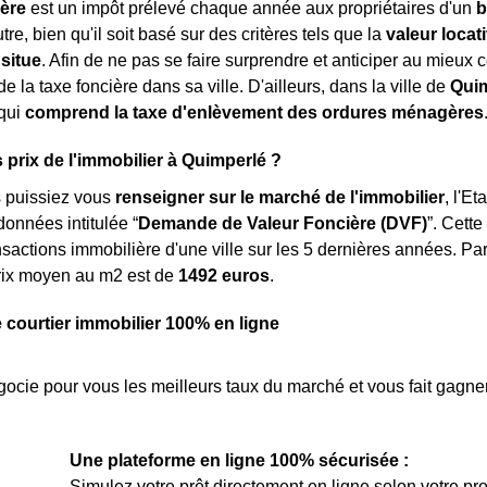
ière
est un impôt prélevé chaque année aux propriétaires d'un
b
tre, bien qu'il soit basé sur des critères tels que la
valeur locat
 situe
. Afin de ne pas se faire surprendre et anticiper au mieux ce
e la taxe foncière dans sa ville. D'ailleurs, dans la ville de
Qui
qui
comprend la taxe d'enlèvement des ordures ménagères
s prix de l'immobilier à Quimperlé ?
s puissiez vous
renseigner sur le marché de l'immobilier
, l'E
onnées intitulée “
Demande de Valeur Foncière (DVF)
”. Cett
nsactions immobilière d'une ville sur les 5 dernières années. Par 
rix moyen au m
2
est de
1492 euros
.
e courtier immobilier 100% en ligne
ocie pour vous les meilleurs taux du marché et vous fait gagner
Une plateforme en ligne 100% sécurisée :
Simulez votre prêt directement en ligne selon votre pro