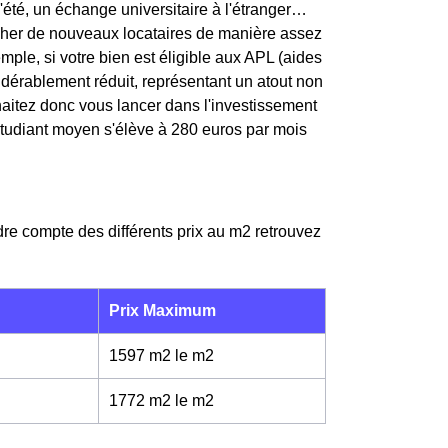
'été, un échange universitaire à l'étranger…
ercher de nouveaux locataires de manière assez
mple, si votre bien est éligible aux APL (aides
sidérablement réduit, représentant un atout non
haitez donc vous lancer dans l'investissement
r étudiant moyen s'élève à 280 euros par mois
dre compte des différents prix au m
2
retrouvez
Prix Maximum
1597 m2 le m
2
1772 m2 le m
2