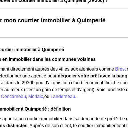
ver un courtier immobilier à Quimperlé (29 300) ?
r mon courtier immobilier à Quimperlé
ourtier immobilier à Quimperlé
s en immobilier dans les communes voisines
rmant directement auprès des villes aux alentours comme
Brest
sélectionner une agence pour
négocier votre prêt avec la banq
al dans le 29300 pour l'acquisition d'un bien immobilier. Le cour
er au mieux (c'est un gain de temps et d'argent). Voici une liste
:
Concarneau
,
Morlaix
,ou
Landerneau
.
mmobilier à Quimperlé : définition
e appel à un courtier immobilier dans sa demande de prêt ? Le rôl
ns distinctes
. Auprès de son client, le courtier immobilier tient 