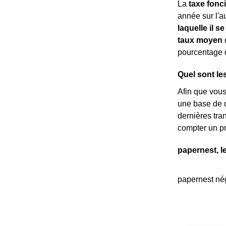
La
taxe fonc
année sur l'au
laquelle il se
taux moyen
d
pourcentage 
Quel sont le
Afin que vou
une base de d
dernières tra
compter un p
papernest, l
papernest nég