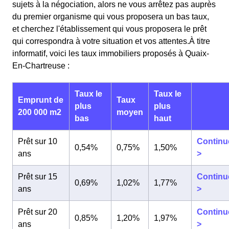
sujets à la négociation, alors ne vous arrêtez pas auprès
du premier organisme qui vous proposera un bas taux,
et cherchez l'établissement qui vous proposera le prêt
qui correspondra à votre situation et vos attentes.À titre
informatif, voici les taux immobiliers proposés à Quaix-
En-Chartreuse :
Taux le
Taux le
Emprunt de
Taux
plus
plus
200 000 m2
moyen
bas
haut
Prêt sur 10
Continu
0,54%
0,75%
1,50%
ans
>
Prêt sur 15
Continu
0,69%
1,02%
1,77%
ans
>
Prêt sur 20
Continu
0,85%
1,20%
1,97%
ans
>