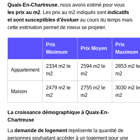
Quaix-En-Chartreuse
, nous avons estimé pour vous
les prix au m
2
. Les prix au m
2
indiqués sont
indicatifs
et sont susceptibles d'évoluer
au cours du temps mais
cette estimation permet de mieux se projeter.
Prix
Prix
Prix Moyen
Minimum
Maximum
2334 m2 le
2594 m2 le
2853 m2 le
Appartement
m
2
m
2
m
2
2479 m2 le
2755 m2 le
3030 m2 le
Maison
m
2
m
2
m
2
La croissance démographique à Quaix-En-
Chartreuse
La
demande de logement
représente la quantité de
personnes souhaitant accéder à un logement pour une