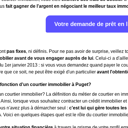
ous
fait gagner de l'argent en négociant le meilleur taux immo
Votre demande de prêt en 
sont
pas fixes
, ni définis. Pour ne pas avoir de surprise, veillez 
obilier avant de vous engager auprès de lui
. Celui-ci a d'ail
 du 1er janvier 2013 : si vous vous demandez quand payer le cou
 que ce soit, ne peut être exigé d'un particulier
avant l'obtent
a fonction d'un courtier immobilier à Puget?
n courtier immobilier? La définition du métier de courtier en immob
. Ainsi, lorsque vous souhaitez contracter un crédit immobilier e
ous n'avez plus à démarcher seul :
c'est lui qui gère toutes l
s
. Voici en quelques étapes quel est le rôle du courtier immobilie
votre situation financière
à travers le prisme de votre profil e