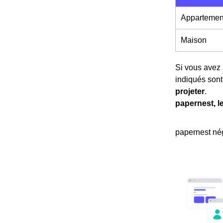
Appartemen
Maison
Si vous avez 
indiqués son
projeter
.
papernest, l
papernest nég