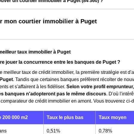
ver un courtier immobilier à Puget (84 360) ?
r mon courtier immobilier à Puget
meilleur taux immobilier à Puget
e jouer la concurrence entre les banques de Puget ?
e meilleur taux de crédit immobilier, la première stratégie est d
Puget
. Tandis que certaines banques préfèrent récolter de nouv
nts et s'affairent à les fidéliser.
Selon votre profil emprunteur,
les banques n'adopteront pas le même discours
. D'où l'inté
 comparateur de crédit immobilier en amont. Vous trouverez ci-d
 200 000 m2
Taux le plus bas
Taux moyen
 ans
0,51%
0,78%