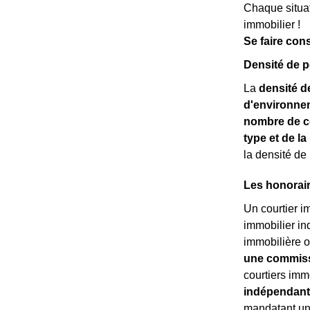
Chaque situat
immobilier !
Se faire cons
Densité de p
La
densité d
d'environne
nombre de c
type et de l
la densité de
Les honorair
Un courtier i
immobilier in
immobilière o
une commissi
courtiers imm
indépendant
mandatant un 