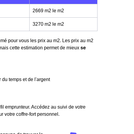
2669 m2 le m
2
3270 m2 le m
2
timé pour vous les prix au m
2
. Les prix au m
2
ais cette estimation permet de mieux
se
 du temps et de l'argent
fil emprunteur. Accédez au suivi de votre
votre coffre-fort personnel.