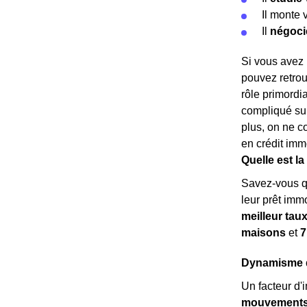
Il monte 
Il
négoci
Si vous avez 
pouvez retrou
rôle primordi
compliqué sur
plus, on ne c
en crédit imm
Quelle est l
Savez-vous 
leur prêt imm
meilleur tau
maisons
et
7
Dynamisme dé
Un facteur d'
mouvements 