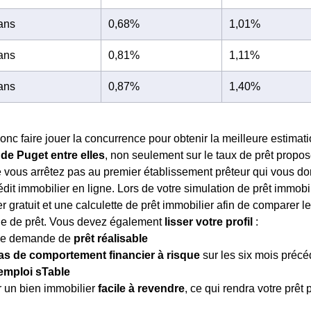
 ans
0,68%
1,01%
 ans
0,81%
1,11%
 ans
0,87%
1,40%
nc faire jouer la concurrence pour obtenir la meilleure estimati
de Puget entre elles
, non seulement sur le taux de prêt propos
vous arrêtez pas au premier établissement prêteur qui vous donn
édit immobilier en ligne. Lors de votre simulation de prêt immobi
r gratuit et une calculette de prêt immobilier afin de comparer le
e de prêt. Vous devez également
lisser votre profil
:
ne demande de
prêt réalisable
as de comportement financier à risque
sur les six mois précé
emploi sTable
r un bien immobilier
facile à revendre
, ce qui rendra votre prêt p