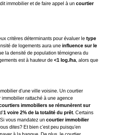
dit immobilier et de faire appel à un
courtier
ux critères déterminants pour évaluer le
type
densité de logements aura une
influence sur le
que la densité de population témoignera du
logements est à hauteur de
<1 log./ha
, alors que
obilier d'une ville voisine. Un courtier
r immobilier rattaché à une agence
 courtiers immobiliers se rémunèrent sur
d'
1 voire 2% de la totalité du prêt
. Certains
. Si vous mandatez un
courtier immobilier
vous dites? Et bien c'est peu puisqu'en
payer à la banque. De plus, le courtier