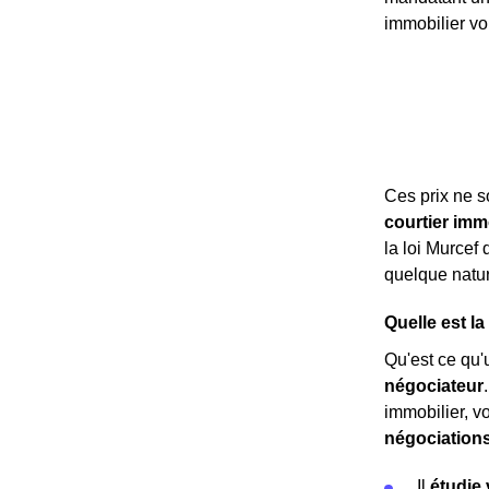
immobilier v
Ces prix ne 
courtier imm
la loi Murcef
quelque nature
Quelle est l
Qu'est ce qu'u
négociateur
immobilier, v
négociation
Il
étudie 