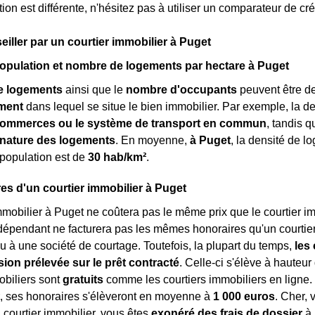
ion est différente, n'hésitez pas à utiliser un comparateur de cré
eiller par un courtier immobilier à Puget
opulation et nombre de logements par hectare à Puget
e logements
ainsi que le
nombre d'occupants
peuvent être de
ment
dans lequel se situe le bien immobilier. Par exemple, la 
ommerces ou le système de transport en commun
, tandis 
a nature des logements
. En moyenne,
à Puget
, la densité de 
 population est de
30 hab/km²
.
es d'un courtier immobilier à Puget
mmobilier à Puget ne coûtera pas le même prix que le courtier imm
dépendant ne facturera pas les mêmes honoraires qu'un courtie
u à une société de courtage. Toutefois, la plupart du temps,
les
on prélevée sur le prêt contracté
. Celle-ci s'élève à hauteur 
obiliers sont
gratuits
comme les courtiers immobiliers en ligne
, ses honoraires s'élèveront en moyenne à
1 000 euros
. Cher, 
courtier immobilier, vous êtes
exonéré des frais de dossier
à 