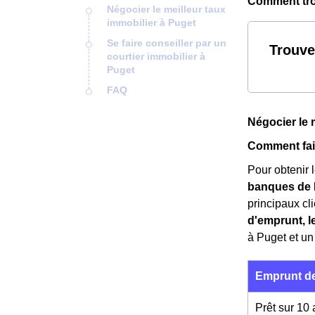
Comment trou
Négocier le meilleur taux
immobilier à Puget
Se faire conseiller par un
Trouve
courtier immobilier à
Puget
FAQ
Négocier le 
Comment fair
Pour obtenir l
banques de 
principaux clie
d'emprunt, 
à Puget et un
Emprunt de
Prêt sur 10