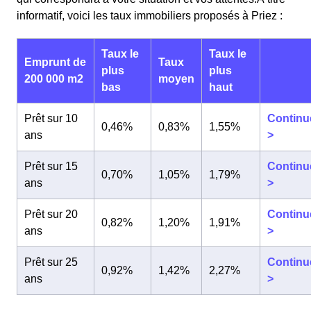
informatif, voici les taux immobiliers proposés à Priez :
Taux le
Taux le
Emprunt de
Taux
plus
plus
200 000 m2
moyen
bas
haut
Prêt sur 10
Continu
0,46%
0,83%
1,55%
ans
>
Prêt sur 15
Continu
0,70%
1,05%
1,79%
ans
>
Prêt sur 20
Continu
0,82%
1,20%
1,91%
ans
>
Prêt sur 25
Continu
0,92%
1,42%
2,27%
ans
>