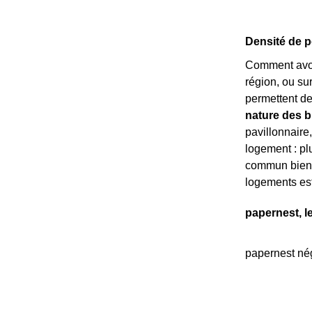
Densité de po
Comment avoi
région, ou sur 
permettent de
nature des b
pavillonnaire
logement : pl
commun bien 
logements es
papernest, l
papernest nég