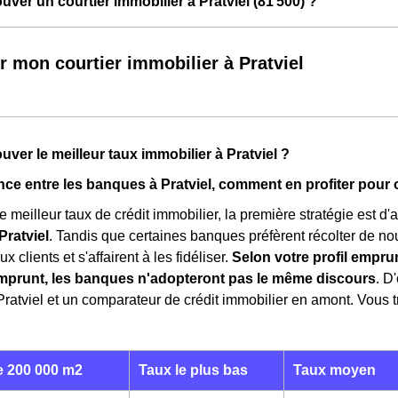
ver un courtier immobilier à Pratviel (81 500) ?
r mon courtier immobilier à Pratviel
ver le meilleur taux immobilier à Pratviel ?
ce entre les banques à Pratviel, comment en profiter pour ob
e meilleur taux de crédit immobilier, la première stratégie est d
ratviel
. Tandis que certaines banques préfèrent récolter de no
x clients et s'affairent à les fidéliser.
Selon votre profil emprun
mprunt, les banques n'adopteront pas le même discours
. D
Pratviel et un comparateur de crédit immobilier en amont. Vous 
 200 000 m2
Taux le plus bas
Taux moyen