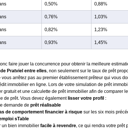
 ans
0,50%
0,88%
 ans
0,76%
1,03%
 ans
0,82%
1,23%
 ans
0,93%
1,45%
nc faire jouer la concurrence pour obtenir la meilleure estimati
de Pratviel entre elles
, non seulement sur le taux de prêt prop
vous arrêtez pas au premier établissement prêteur qui vous donn
édit immobilier en ligne. Lors de votre simulation de prêt immobi
r gratuit et une calculette de prêt immobilier afin de comparer le
e de prêt. Vous devez également
lisser votre profil
:
ne demande de
prêt réalisable
as de comportement financier à risque
sur les six mois précé
emploi sTable
r un bien immobilier
facile à revendre
, ce qui rendra votre prêt p