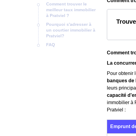
Comment trou
Comment trouver le
meilleur taux immobilier
à Pratviel ?
Trouve
Pourquoi s'adresser à
un courtier immobilier à
Pratviel?
FAQ
Comment trou
La concurren
Pour obtenir l
banques de P
leurs principau
capacité d'e
immobilier à 
Pratviel :
Emprunt de