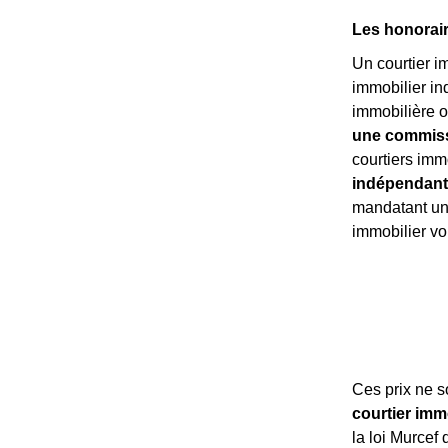
Les honorair
Un courtier i
immobilier in
immobilière o
une commissi
courtiers imm
indépendant
mandatant un 
immobilier v
Ces prix ne 
courtier imm
la loi Murcef