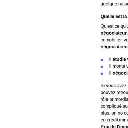
quelque nature
Quelle est la
Qu'est ce qu'u
négociateur
immobilier, v
négociation
Il
étudie 
Il monte 
Il
négoci
Si vous avez 
pouvez retrou
rôle primordi
compliqué sur
plus, on ne c
en crédit imm
Prix de l'imm