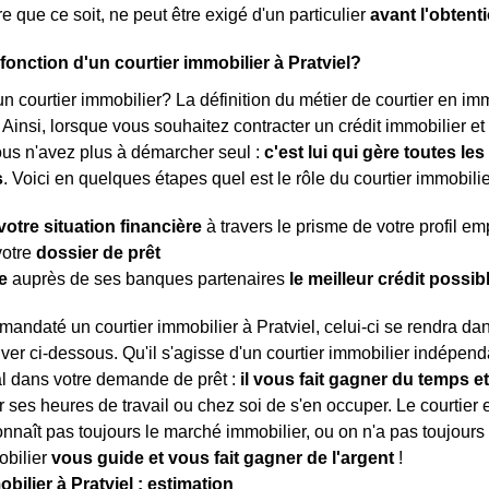
 que ce soit, ne peut être exigé d'un particulier
avant l'obtent
 fonction d'un courtier immobilier à Pratviel?
n courtier immobilier? La définition du métier de courtier en immob
. Ainsi, lorsque vous souhaitez contracter un crédit immobilier e
ous n'avez plus à démarcher seul :
c'est lui qui gère toutes l
s
. Voici en quelques étapes quel est le rôle du courtier immobilie
votre situation financière
à travers le prisme de votre profil e
votre
dossier de prêt
e
auprès de ses banques partenaires
le meilleur crédit possib
mandaté un courtier immobilier à Pratviel, celui-ci se rendra da
ver ci-dessous. Qu'il s'agisse d'un courtier immobilier indépenda
al dans votre demande de prêt :
il vous fait gagner du temps et
 ses heures de travail ou chez soi de s'en occuper. Le courtie
onnaît pas toujours le marché immobilier, ou on n'a pas toujours 
obilier
vous guide et vous fait gagner de l'argent
!
obilier à Pratviel : estimation