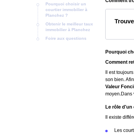
Comment trou
Pourquoi choisir un
courtier immobilier à
Planchez ?
Trouve
Obtenir le meilleur taux
immobilier à Planchez
Foire aux questions
Pourquoi cho
Comment retr
Il est toujour
son bien. Afi
Valeur Fonci
moyen.Dans vo
Le rôle d'un
Il existe diffé
Les court