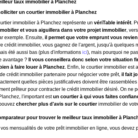
eilleur taux immobilier à Planchez
solliciter un courtier immobilier à Planchez
urtier immobilier à Planchez représente un
vériTable intérêt
. P
mobilier et vous aiguillera dans votre projet immobilier
, ver
ar exemple. Ensuite,
il permet que votre emprunt vous revie
e crédit immobilier, vous gagnez de l'argent, jusqu'à quelques mi
mais été aussi bas (plus d'informations
ici
), mais pourquoi ne pas 
re avantage ?
Il vous conseillera donc selon votre situation fi
bien à faire louer à Planchez
. Enfin, le courtier immobilier est
e crédit immobilier partenaire pour négocier votre prêt,
il fait
 exactement quelles pièces justificatives doivent être rassemblées
ment prêteur pour contracter le crédit immobilier désiré. On ne p
Planchez, l'important est
un courtier à qui vous faites confian
s pouvez
chercher plus d'avis sur le courtier
immobilier de votr
comparateur pour trouver le meilleur taux immobilier à Planc
 vos mensualités de votre prêt immobilier en ligne, vous devez 