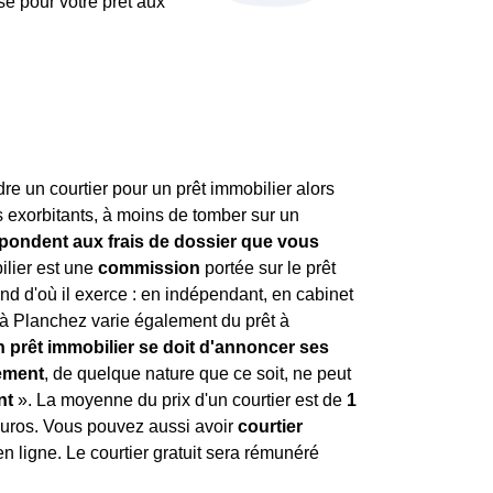
use pour votre prêt aux
re un courtier pour un prêt immobilier alors
as exorbitants, à moins de tomber sur un
espondent aux frais de dossier que vous
ilier est une
commission
portée sur le prêt
end d'où il exerce : en indépendant, en cabinet
r à Planchez varie également du prêt à
en prêt immobilier se doit d'annoncer ses
ement
, de quelque nature que ce soit, ne peut
nt
». La moyenne du prix d'un courtier est de
1
euros. Vous pouvez aussi avoir
courtier
n ligne. Le courtier gratuit sera rémunéré