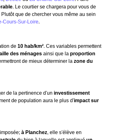
érable
. Le courtier se chargera pour vous de
Plutôt que de chercher vous même au sein
-Cours-Sur-Loire
.
ation de
10 hab/km²
. Ces variables permettent
taille des ménages
ainsi que la
proportion
ermettront de mieux déterminer la
zone du
ger de la pertinence d'un
investissement
ement de population aura le plus d'
impact sur
t imposée;
à Planchez
, elle s'élève en
astrale
du bien à laquelle est appliqué
un