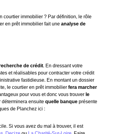
urtier immobilier ? Par définition, le rôle
ier en prêt immobilier fait une
analyse de
 recherche de crédit
. En dressant votre
stes et réalisables pour contracter votre crédit
nistrative fastidieuse. En montant un dossier
te, le courtier en prêt immobilier
fera marcher
avantageux pour vous et donc vous trouver
le
er déterminera ensuite
quelle banque
présente
ques de Planchez ici :
le. Si vous avez du mal à trouver, il est
es
,
Decize
ou
La Charité-Sur-Loire
. Faire