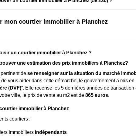
ver un courtier immobilier à Planchez (58 230) ?
r mon courtier immobilier à Planchez
isir un courtier immobilier à Planchez ?
ouver une estimation des prix immobiliers à Planchez?
s pertinent de
se renseigner sur la situation du marché immobi
n de vous aider dans cette démarche, le gouvernement a mis en
ère (DVF)
”. Elle recense les 5 dernières années de transaction
tre ville, le prix de vente au m
2
est de
865 euros
.
 courtier immobilier à Planchez
rents courtiers :
iers immobiliers
indépendants