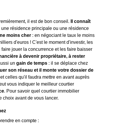
remièrement, il est de bon conseil.
Il connaît
s une résidence principale ou une résidence
nne moins cher
: en négociant le taux le moins
lliers d'euros ! C'est le moment d'investir, les
faire jouer la concurrence et les faire baisser
nancière à devenir propriétaire, à rester
 aussi un
gain de temps
: il se déplace chez
 jouer son réseau et il monte votre dossier de
 et celles qu'il faudra mettre en avant auprès
eut vous indiquer le meilleur courtier
ce
. Pour savoir quel courtier immobilier
e choix avant de vous lancer.
hez
prendre en compte :