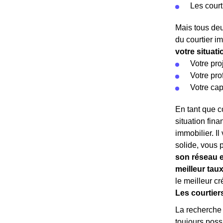
Les court
Mais tous deu
du courtier i
votre situat
Votre pro
Votre pro
Votre cap
En tant que co
situation fina
immobilier. I
solide, vous 
son réseau e
meilleur tau
le meilleur c
Les courtier
La recherche d
toujours possi