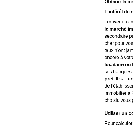
Obtenir le m
L'intérêt de 
Trouver un co
le marché im
secondaire p
cher pour votr
taux n'ont ja
encore à vot
locataire ou 
ses banques d
prêt
. Il sait
de l'établisse
immobilier à 
choisir, vou
Utiliser un 
Pour calculer