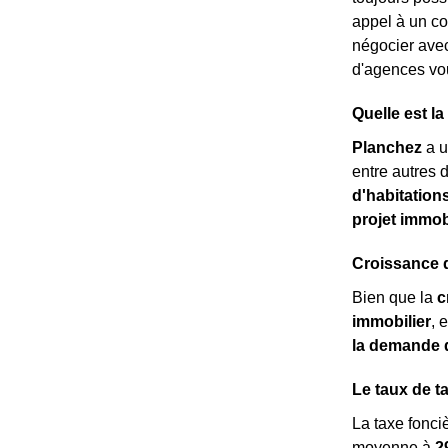
appel à un co
négocier ave
d'agences vou
Quelle est l
Planchez
a u
entre autres d
d'habitation
projet immob
Croissance d
Bien que la
c
immobilier
, 
la demande 
Le taux de t
La taxe fonci
moyenne à
2