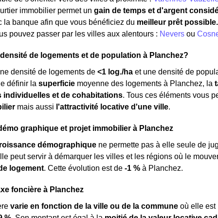
urtier immobilier permet un
gain de temps et d'argent consid
c la banque afin que vous bénéficiez du
meilleur prêt possible.
s pouvez passer par les villes aux alentours :
Nevers
ou
Cosne
a densité de logements et de population à Planchez?
ne densité de logements de
<1 log./ha
et une densité de popul
e définir la
superficie
moyenne des logements à Planchez, la
s individuelles et de cohabitations
. Tous ces éléments vous p
ilier
mais aussi
l'attractivité locative d'une ville
.
émo graphique et projet immobilier à Planchez
roissance démographique
ne permette pas à elle seule de ju
elle peut servir à démarquer les villes et les régions où le mouv
de logement
. Cette évolution est de
-1 %
à Planchez.
axe foncière à Planchez
ère
varie en fonction de la ville ou de la commune
où elle es
9 %
. Son montant est égal à la
moitié de la valeur locative cad