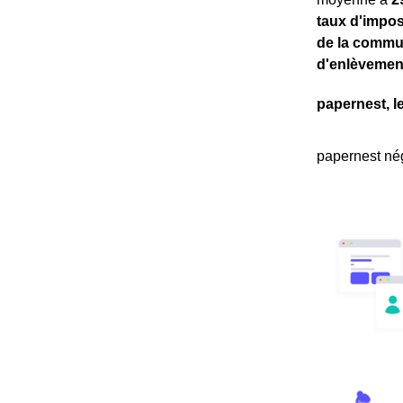
taux d'impos
de la comm
d'enlèvemen
papernest, l
papernest nég