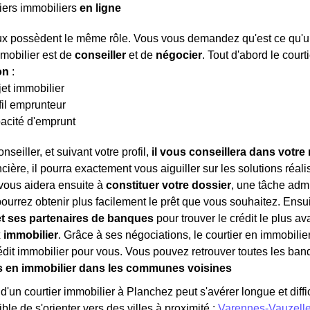
iers immobiliers
en ligne
x possèdent le même rôle. Vous vous demandez qu'est ce qu'un co
mmobilier est de
conseiller
et de
négocier
. Tout d'abord le court
ion
:
jet immobilier
fil emprunteur
acité d'emprunt
nseiller, et suivant votre profil,
il vous conseillera dans votre
ncière, il pourra exactement vous aiguiller sur les solutions réali
l vous aidera ensuite à
constituer votre dossier
, une tâche admi
pourrez obtenir plus facilement le prêt que vous souhaitez. Ensui
t ses partenaires de banques
pour trouver le crédit le plus 
x immobilier
. Grâce à ses négociations, le courtier en immobili
rédit immobilier pour vous. Vous pouvez retrouver toutes les ban
s en immobilier dans les communes voisines
'un courtier immobilier à Planchez peut s'avérer longue et diffici
ble de s'orienter vers des villes à proximité :
Varennes-Vauzell