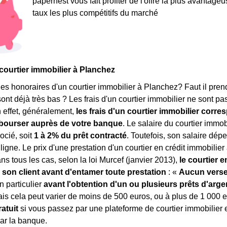
papernest vous fait profiter de l'offre la plus avantage
taux les plus compétitifs du marché
 courtier immobilier à Planchez
les honoraires d'un courtier immobilier à Planchez? Faut il prend
sont déjà très bas ? Les frais d'un courtier immobilier ne sont p
n effet, généralement,
les frais d'un courtier immobilier corr
ébourser auprès de votre banque
. Le salaire du courtier immob
ocié, soit
1 à 2% du prêt contracté
. Toutefois, son salaire dép
ligne. Le prix d'une prestation d'un courtier en crédit immobilie
ns tous les cas, selon la loi Murcef (janvier 2013),
le courtier 
 son client avant d'entamer toute prestation
: «
Aucun vers
n particulier
avant l'obtention d'un ou plusieurs prêts d'arge
is cela peut varier de moins de 500 euros, ou à plus de 1 000 
atuit
si vous passez par une plateforme de courtier immobilier e
ar la banque.