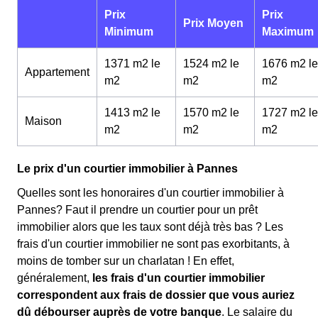
Prix
Prix
Prix Moyen
Minimum
Maximum
1371 m2 le
1524 m2 le
1676 m2 le
Appartement
m
2
m
2
m
2
1413 m2 le
1570 m2 le
1727 m2 le
Maison
m
2
m
2
m
2
Le prix d'un courtier immobilier à Pannes
Quelles sont les honoraires d'un courtier immobilier à
Pannes? Faut il prendre un courtier pour un prêt
immobilier alors que les taux sont déjà très bas ? Les
frais d'un courtier immobilier ne sont pas exorbitants, à
moins de tomber sur un charlatan ! En effet,
généralement,
les frais d'un courtier immobilier
correspondent aux frais de dossier que vous auriez
dû débourser auprès de votre banque
. Le salaire du