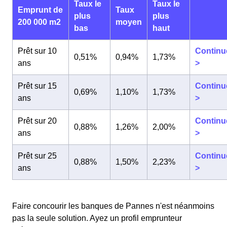
Taux le
Taux le
Emprunt de
Taux
plus
plus
200 000 m2
moyen
bas
haut
Prêt sur 10
Continu
0,51%
0,94%
1,73%
ans
>
Prêt sur 15
Continu
0,69%
1,10%
1,73%
ans
>
Prêt sur 20
Continu
0,88%
1,26%
2,00%
ans
>
Prêt sur 25
Continu
0,88%
1,50%
2,23%
ans
>
Faire concourir les banques de Pannes n'est néanmoins
pas la seule solution. Ayez un profil emprunteur