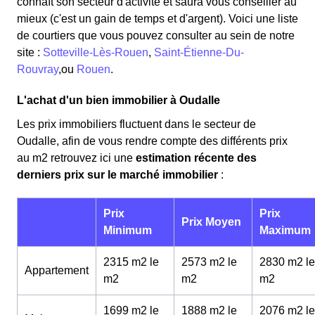
connaît son secteur d'activité et saura vous conseiller au
mieux (c'est un gain de temps et d'argent). Voici une liste
de courtiers que vous pouvez consulter au sein de notre
site :
Sotteville-Lès-Rouen
,
Saint-Étienne-Du-
Rouvray
,ou
Rouen
.
L'achat d'un bien immobilier à Oudalle
Les prix immobiliers fluctuent dans le secteur de
Oudalle, afin de vous rendre compte des différents prix
au m
2
retrouvez ici une
estimation récente des
derniers prix sur le marché immobilier
:
Prix
Prix
Prix Moyen
Minimum
Maximum
2315 m2 le
2573 m2 le
2830 m2 le
Appartement
m
2
m
2
m
2
1699 m2 le
1888 m2 le
2076 m2 le