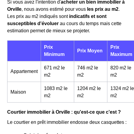
Si vous avez l'intention d'
acheter un bien immobilier à
Orville
, nous avons estimé pour vous
les prix au m
2
.
Les prix au m
2
indiqués sont
indicatifs et sont
susceptibles d'évoluer
au cours du temps mais cette
estimation permet de mieux se projeter.
Prix
Prix
Prix Moyen
Minimum
Maximum
671 m2 le
746 m2 le
820 m2 le
Appartement
m
2
m
2
m
2
1083 m2 le
1204 m2 le
1324 m2 le
Maison
m
2
m
2
m
2
Courtier immobilier à Orville : qu'est-ce que c'est ?
Le courtier en prêt immobilier endosse deux casquettes :