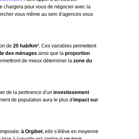
 se chargera pour vous de négocier avec la
hercher vous même au sein d'agences vous
ion de
20 hab/km²
. Ces variables permettent
ille des ménages
ainsi que la
proportion
ermettront de mieux déterminer la
zone du
ger de la pertinence d'un
investissement
ement de population aura le plus d'
impact sur
t imposée;
à Orgibet
, elle s'élève en moyenne
 bien à laquelle est appliqué
un taux