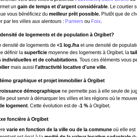
ermet un
gain de temps et d'argent considérable
. Le courtier
que vous bénéficiez du
meilleur prêt possible.
Plutôt que de c
 par les villes aux alentours :
Pamiers
ou
Foix
.
a densité de logements et de population à Orgibet?
 densité de logements de
<1 log./ha
et une densité de populat
e définir la
superficie
moyenne des logements à Orgibet, la
ta
s individuelles et de cohabitations
. Tous ces éléments vous p
ilier
mais aussi
l'attractivité locative d'une ville
.
émo graphique et projet immobilier à Orgibet
roissance démographique
ne permette pas à elle seule de ju
elle peut servir à démarquer les villes et les régions où le mouv
de logement
. Cette évolution est de
-1 %
à Orgibet.
axe foncière à Orgibet
ère
varie en fonction de la ville ou de la commune
où elle es
montant est égal à la
moitié de la valeur locative cadastrale
du