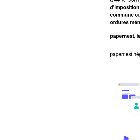
d'imposition
commune
ou
ordures mé
papernest, l
papernest nég