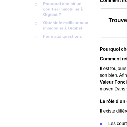
Comment trou
Pourquoi choisir un
courtier immobilier à
Orgibet ?
Trouve
Obtenir le meilleur taux
immobilier à Orgibet
Foire aux questions
Pourquoi cho
Comment retr
Il est toujour
son bien. Afi
Valeur Fonci
moyen.Dans vo
Le rôle d'un 
Il existe diffé
Les court