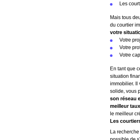
Les court
Mais tous deu
du courtier i
votre situat
Votre pro
Votre pro
Votre cap
En tant que co
situation fina
immobilier. I
solide, vous 
son réseau e
meilleur tau
le meilleur c
Les courtier
La recherche d
possible de s'