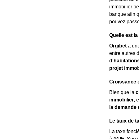
immobilier p
banque afin 
pouvez passer
Quelle est l
Orgibet
a une
entre autres d
d'habitation
projet immob
Croissance d
Bien que la
c
immobilier
, 
la demande 
Le taux de t
La taxe fonci
à
44 %
. Son 