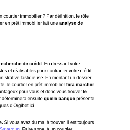
urtier immobilier ? Par définition, le rôle
ier en prêt immobilier fait une
analyse de
 recherche de crédit
. En dressant votre
stes et réalisables pour contracter votre crédit
nistrative fastidieuse. En montant un dossier
te, le courtier en prêt immobilier
fera marcher
avantageux pour vous et donc vous trouver
le
er déterminera ensuite
quelle banque
présente
ues d'Orgibet ici :
e. Si vous avez du mal à trouver, il est toujours
Saverdun
. Faire appel à un courtier