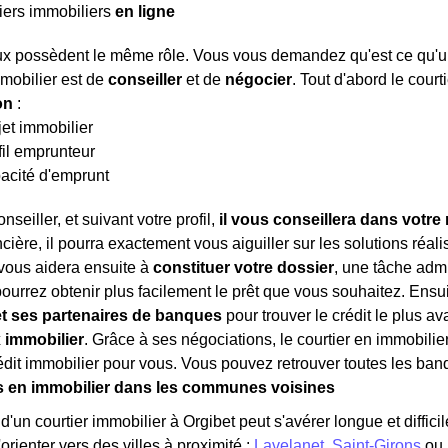
iers immobiliers
en ligne
x possèdent le même rôle. Vous vous demandez qu'est ce qu'un co
mmobilier est de
conseiller
et de
négocier
. Tout d'abord le court
ion
:
jet immobilier
fil emprunteur
acité d'emprunt
nseiller, et suivant votre profil,
il vous conseillera dans votre
ncière, il pourra exactement vous aiguiller sur les solutions réali
l vous aidera ensuite à
constituer votre dossier
, une tâche admi
pourrez obtenir plus facilement le prêt que vous souhaitez. Ensui
t ses partenaires de banques
pour trouver le crédit le plus 
x immobilier
. Grâce à ses négociations, le courtier en immobili
rédit immobilier pour vous. Vous pouvez retrouver toutes les banq
s en immobilier dans les communes voisines
'un courtier immobilier à Orgibet peut s'avérer longue et difficil
orienter vers des villes à proximité :
Lavelanet
,
Saint-Girons
ou