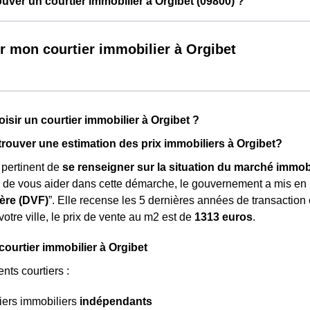
ver un courtier immobilier à Orgibet (09800) ?
r mon courtier immobilier à Orgibet
isir un courtier immobilier à Orgibet ?
ouver une estimation des prix immobiliers à Orgibet?
s pertinent de
se renseigner sur la situation du marché immobi
n de vous aider dans cette démarche, le gouvernement a mis en
ère (DVF)
”. Elle recense les 5 dernières années de transaction
tre ville, le prix de vente au m
2
est de
1313 euros
.
courtier immobilier à Orgibet
rents courtiers :
iers immobiliers
indépendants