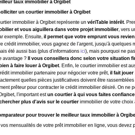
illeur taux immobilier à Orgibet
solliciter un courtier immobilier à Orgibet
urtier immobilier à Orgibet représente un
vériTable intérêt
. Pre
ilier et vous aiguillera dans votre projet immobilier
, vers 
ar exemple. Ensuite,
il permet que votre emprunt vous revie
e crédit immobilier, vous gagnez de l'argent, jusqu'à quelques mi
mais été aussi bas (plus d'informations
ici
), mais pourquoi ne pas 
re avantage ?
Il vous conseillera donc selon votre situation fi
bien à faire louer à Orgibet
. Enfin, le courtier immobilier est a
édit immobilier partenaire pour négocier votre prêt,
il fait jou
 exactement quelles pièces justificatives doivent être rassemblées
ment prêteur pour contracter le crédit immobilier désiré. On ne p
rgibet, l'important est
un courtier à qui vous faites confiance
chercher plus d'avis sur le courtier
immobilier de votre choix 
comparateur pour trouver le meilleur taux immobilier à Orgibe
 vos mensualités de votre prêt immobilier en ligne, vous devez 