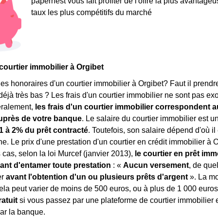
papernest vous fait profiter de l'offre la plus avantage
taux les plus compétitifs du marché
courtier immobilier à Orgibet
les honoraires d'un courtier immobilier à Orgibet? Faut il prendr
déjà très bas ? Les frais d'un courtier immobilier ne sont pas ex
éralement,
les frais d'un courtier immobilier correspondent 
uprès de votre banque
. Le salaire du courtier immobilier est 
1 à 2% du prêt contracté
. Toutefois, son salaire dépend d'où i
e. Le prix d'une prestation d'un courtier en crédit immobilier à 
 cas, selon la loi Murcef (janvier 2013),
le courtier en prêt im
vant d'entamer toute prestation
: «
Aucun versement
, de que
er
avant l'obtention d'un ou plusieurs prêts d'argent
». La mo
la peut varier de moins de 500 euros, ou à plus de 1 000 euro
atuit
si vous passez par une plateforme de courtier immobilier e
ar la banque.