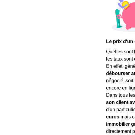
Le prix d'un 
Quelles sont 
les taux sont 
En effet, gén
débourser a
négocié, soit
encore en lign
Dans tous les
son client a
d'un particuli
euros
mais ce
immobilier gr
directement p