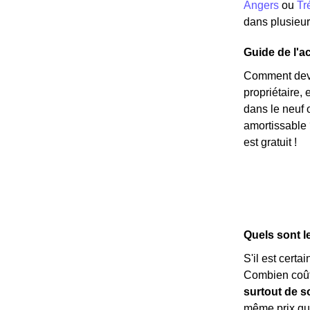
Angers
ou
Tr
dans plusieurs
Guide de l'ac
Comment deven
propriétaire,
dans le neuf 
amortissable 
est gratuit !
Quels sont l
S'il est certa
Combien coût
surtout de s
même prix qu'