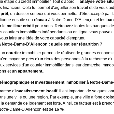
e étape du crédit immobilier. Tout d'abord, il
analyse votre situ
 financiers. Cela lui permet d'aiguiller son travail et de vous ai
prêt
, un dossier sérieux qui vous permettra d'être accepté par l
ctionne ensuite son
réseau
à Notre-Dame-D'Allençon et les
ban
r le
meilleur crédit
pour vous. Retrouvez toutes les banques d
des courtiers immobiliers indépendants ou en ligne, vous pouvez
 vous faire une idée de votre capacité d'emprunt.
Notre-Dame-D'Allençon : quelle est leur répartition ?
à un
courtier
immobilier permet de réaliser de grandes économies
qu'en moyenne près d'
un tiers
des personnes à la recherche d'
aux services d'un courtier immobilier dans leur démarche immobi
ons
et
un appartement.
.
démographique et investissement immobilier à Notre-Dame
arche d'
investissement locatif
, il est important de se question
ns une ville ou une région. Par exemple, une ville à forte
croi
ù la demande de logement est forte. Ainsi, ce facteur est à pren
Notre-Dame-D'Allençon est de
16 %
.