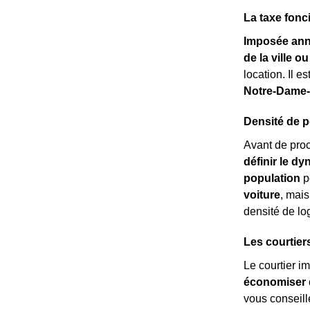
La taxe fonc
Imposée ann
de la ville 
location. Il 
Notre-Dame-
Densité de p
Avant de pro
définir le d
population
p
voiture
, mai
densité de l
Les courtier
Le courtier i
économiser d
vous conseill