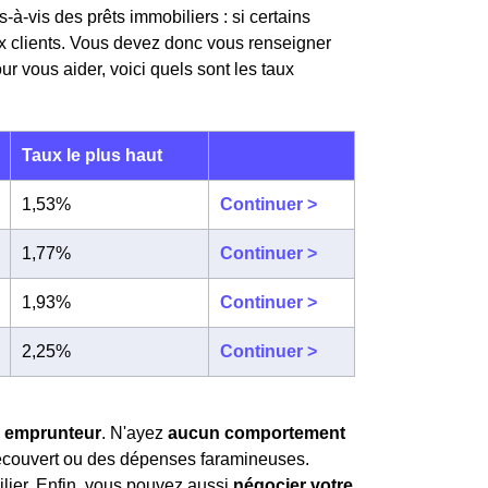
s-à-vis des prêts immobiliers : si certains
aux clients. Vous devez donc vous renseigner
our vous aider, voici quels sont les taux
Taux le plus haut
1,53%
Continuer >
1,77%
Continuer >
1,93%
Continuer >
2,25%
Continuer >
il emprunteur
. N'ayez
aucun comportement
écouvert ou des dépenses faramineuses.
ilier. Enfin, vous pouvez aussi
négocier votre