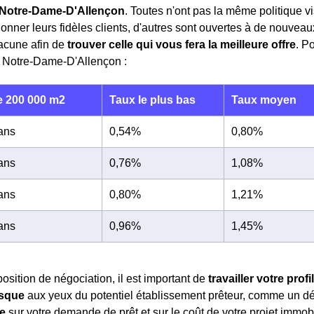
Notre-Dame-D'Allençon
. Toutes n'ont pas la même politique vi
honner leurs fidèles clients, d'autres sont ouvertes à de nouve
acune afin de
trouver celle qui vous fera la meilleure offre
. P
à Notre-Dame-D'Allençon :
 200 000 m2
Taux le plus bas
Taux moyen
 ans
0,54%
0,80%
 ans
0,76%
1,08%
 ans
0,80%
1,21%
 ans
0,96%
1,45%
position de négociation, il est important de
travailler votre prof
isque
aux yeux du potentiel établissement prêteur, comme un d
te
sur votre demande de prêt et sur le coût de votre projet immob