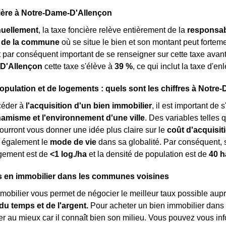
ière à Notre-Dame-D'Allençon
uellement
, la taxe foncière relève entièrement de la
responsabi
ou de la commune
où se situe le bien et son montant peut fortemen
est par conséquent important de se renseigner sur cette taxe ava
D'Allençon
cette taxe s'élève à
39 %
, ce qui inclut la taxe d'
opulation et de logements : quels sont les chiffres à Notr
céder à
l'acquisition d'un bien immobilier
, il est important d
ynamisme et l'environnement d'une ville
. Des variables telles 
ourront vous donner une idée plus claire sur le
coût d'acquisit
s également le
mode de vie
dans sa globalité. Par conséquent,
ogement est de
<1 log./ha
et la densité de population est de
40 h
s en immobilier dans les communes voisines
mmobilier vous permet de négocier le meilleur taux possible aupr
u temps et de l'argent.
Pour acheter un bien immobilier dans l
er au mieux car il connaît bien son milieu. Vous pouvez vous inf