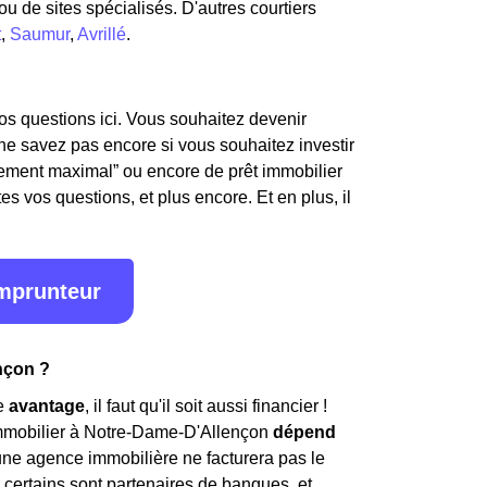
u de sites spécialisés. D'autres courtiers
t
,
Saumur
,
Avrillé
.
os questions ici. Vous souhaitez devenir
e savez pas encore si vous souhaitez investir
ttement maximal” ou encore de prêt immobilier
s vos questions, et plus encore. Et en plus, il
emprunteur
nçon ?
le
avantage
, il faut qu'il soit aussi financier !
mmobilier à Notre-Dame-D'Allençon
dépend
'une agence immobilière ne facturera pas le
certains sont partenaires de banques, et