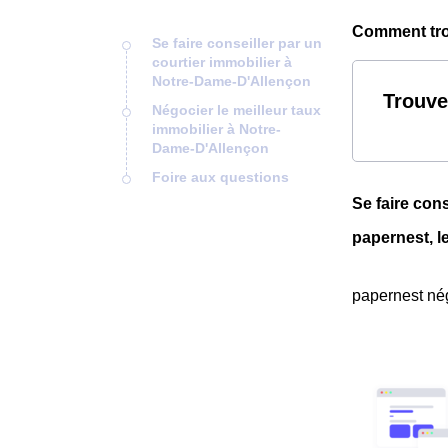
Comment trou
Se faire conseiller par un
courtier immobilier à
Notre-Dame-D'Allençon
Trouve
Négocier le meilleur taux
immobilier à Notre-
Dame-D'Allençon
Foire aux questions
Se faire con
papernest, l
papernest nég