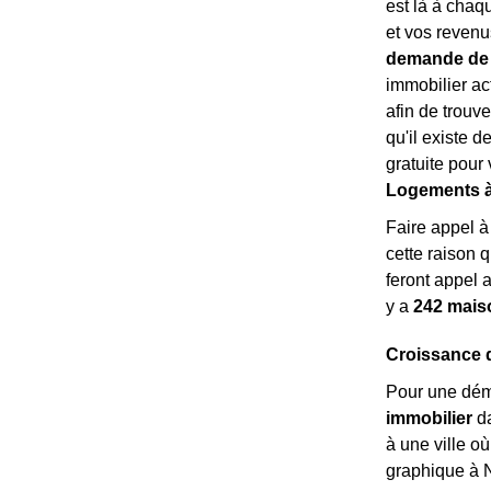
est là à chaqu
et vos revenus
demande de 
immobilier a
afin de trouve
qu'il existe 
gratuite pour
Logements à 
Faire appel 
cette raison 
feront appel 
y a
242 mais
Croissance 
Pour une dém
immobilier
da
à une ville o
graphique à 