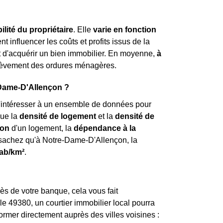
lité du propriétaire
. Elle
varie en fonction
t influencer les coûts et profits issus de la
nt d'acquérir un bien immobilier. En moyenne,
à
enlèvement des ordures ménagères.
e-Dame-D'Allençon ?
e s'intéresser à un ensemble de données pour
que la
densité de logement
et la
densité de
ion
d'un logement, la
dépendance à la
 sachez qu'à Notre-Dame-D'Allençon, la
ab/km²
.
ès de votre banque, cela vous fait
e 49380, un courtier immobilier local pourra
ormer directement auprès des villes voisines :