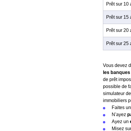
Prêt sur 10
Prêt sur 15
Prêt sur 20
Prêt sur 25
Vous devez do
les banques 
de prêt impos
possible de fa
simulateur de 
immobiliers 
Faites u
N'ayez
p
Ayez un
Misez su