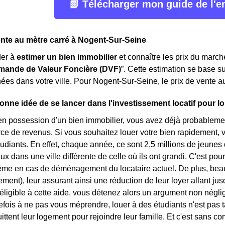
📗 Télécharger mon guide de l'
ente au mètre carré à Nogent-Sur-Seine
der à
estimer un bien immobilier
et connaître les prix du marché
ande de Valeur Foncière (DVF)
”. Cette estimation se base s
ées dans votre ville. Pour Nogent-Sur-Seine, le prix de vente a
onne idée de se lancer dans l'investissement locatif pour l
en possession d'un bien immobilier, vous avez déjà probablemen
rce de revenus. Si vous souhaitez louer votre bien rapidement, v
tudiants. En effet, chaque année, ce sont 2,5 millions de jeunes
x dans une ville différente de celle où ils ont grandi. C'est pou
ême en cas de déménagement du locataire actuel. De plus, beau
ement), leur assurant ainsi une réduction de leur loyer allant ju
éligible à cette aide, vous détenez alors un argument non néglig
tefois à ne pas vous méprendre, louer à des étudiants n'est pas 
uittent leur logement pour rejoindre leur famille. Et c'est sans c