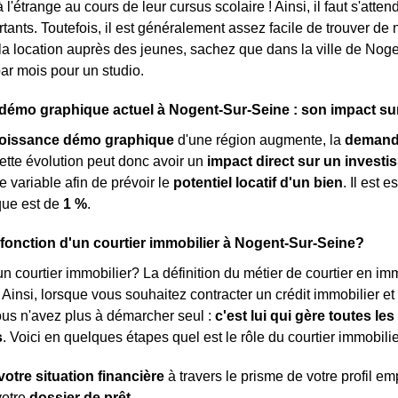
à l'étrange au cours de leur cursus scolaire ! Ainsi, il faut s'at
rtants. Toutefois, il est généralement assez facile de trouver de
 la location auprès des jeunes, sachez que dans la ville de Nog
ar mois pour un studio.
mo graphique actuel à Nogent-Sur-Seine : son impact sur 
roissance démo graphique
d'une région augmente, la
demand
ette évolution peut donc avoir un
impact direct sur un investi
e variable afin de prévoir le
potentiel locatif d'un bien
. Il est
ue est de
1 %
.
a fonction d'un courtier immobilier à Nogent-Sur-Seine?
n courtier immobilier? La définition du métier de courtier en immob
. Ainsi, lorsque vous souhaitez contracter un crédit immobilier e
ous n'avez plus à démarcher seul :
c'est lui qui gère toutes l
s
. Voici en quelques étapes quel est le rôle du courtier immobilie
votre situation financière
à travers le prisme de votre profil e
votre
dossier de prêt