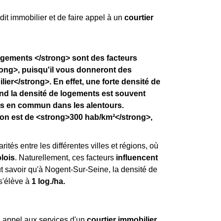
dit immobilier et de faire appel à un
courtier
logements </strong> sont des facteurs
ong>, puisqu'il vous donneront des
ier</strong>. En effet, une forte densité de
and la densité de logements est souvent
ts en commun dans les alentours.
ion est de <strong>300 hab/km²</strong>,
rités entre les différentes villes et régions, où
lois
. Naturellement, ces facteurs
influencent
faut savoir qu'à Nogent-Sur-Seine, la densité de
s'élève à
1 log./ha.
re appel aux services d'un
courtier immobilier
.