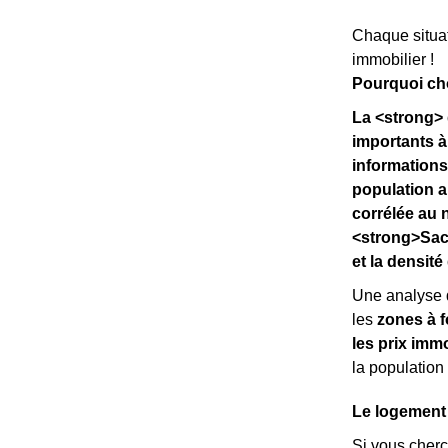
Chaque situat
immobilier !
Pourquoi cho
La <strong> 
importants à
informations
population a
corrélée au 
<strong>Sach
et la densit
Une analyse 
les
zones à f
les prix immo
la population
Le logement
Si vous cher