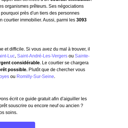
 les organismes prêteurs. Ses négociations
st pourquoi près d'un tiers des personnes
 courtier immobilier. Aussi, parmi les
3093
t difficile. Si vous avez du mal à trouver, il
int-Luc
,
Saint-André-Les-Vergers
ou
Sainte-
rgent considérable
. Le courtier se chargera
prêt possible.
Plutôt que de chercher vous
oyes
ou
Romilly-Sur-Seine
.
s écrit ce guide gratuit afin d'aiguiller les
 prêt souscrire ou encore neuf ou ancien ?
os soins.