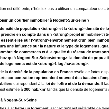
ion est différente, n'hésitez pas à utiliser un comparateur de cré
isir un courtier immobilier à Nogent-Sur-Seine ?
densité de population </strong> et la <strong> densité de 
 prendre en compte dans un <strong>projet immobilier</str
 essentielles sur l'<strong>environnement d'un bien immobil
ura une influence sur la nature et le type de logements, qu
nombre de commerces et à la qualité du réseau de transpor
ez qu'à Nogent-Sur-Seine</strong>, la densité de populat
é de logements est de <strong>1 log./ha</strong>.
de la
densité de la population en France
révèle de fortes dispa
orte concentration représentent souvent des bassins d'emp
biliers
qui répondent à la
loi de l'offre et de la demande
. Il 
 est estimée à
300 hab/km²
tandis que la densité de logements 
 à Nogent-Sur-Seine
chez à
acheter un logement
, sachez qu'il est préférable de fai