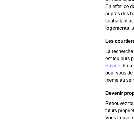
En effet, ce 
auprès des ba
souhaitant ac
logements
, 
Les courtier
La recherche 
est toujours p
Savine
. Fair
pour vous de
même au sein 
Devenir propr
Retrouvez tous
futurs propri
Vous trouvere