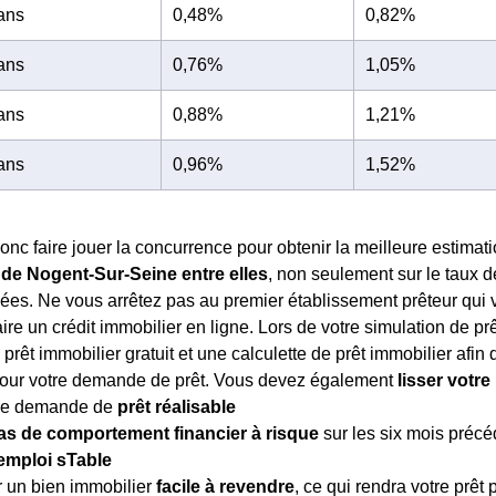
 ans
0,48%
0,82%
 ans
0,76%
1,05%
 ans
0,88%
1,21%
 ans
0,96%
1,52%
nc faire jouer la concurrence pour obtenir la meilleure estimati
de Nogent-Sur-Seine entre elles
, non seulement sur le taux d
ées. Ne vous arrêtez pas au premier établissement prêteur qui vo
ire un crédit immobilier en ligne. Lors de votre simulation de pr
prêt immobilier gratuit et une calculette de prêt immobilier afin 
pour votre demande de prêt. Vous devez également
lisser votre 
ne demande de
prêt réalisable
as de comportement financier à risque
sur les six mois précé
emploi sTable
r un bien immobilier
facile à revendre
, ce qui rendra votre prêt p