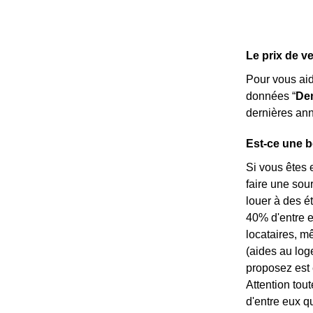
Le prix de v
Pour vous ai
données “
Dem
dernières ann
Est-ce une b
Si vous êtes 
faire une sou
louer à des é
40% d'entre eu
locataires, m
(aides au log
proposez est 
Attention tou
d'entre eux q