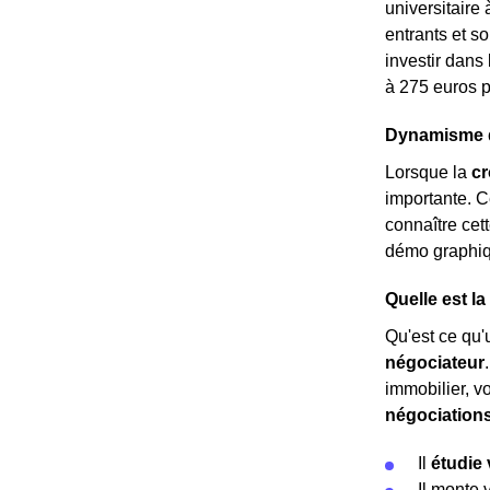
universitaire 
entrants et so
investir dans
à 275 euros p
Dynamisme dé
Lorsque la
c
importante. C
connaître cett
démo graphiq
Quelle est l
Qu'est ce qu'u
négociateur
immobilier, v
négociation
Il
étudie 
Il monte 