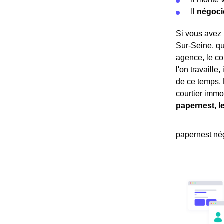
Il
négoci
Si vous avez 
Sur-Seine, qu
agence, le co
l'on travaille
de ce temps. 
courtier immo
papernest, l
papernest nég