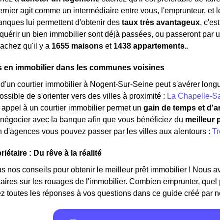
dernier agit comme un intermédiaire entre vous, l'emprunteur, et
nques lui permettent d'obtenir des
taux très avantageux
, c'e
quérir un bien immobilier sont déjà passées, ou passeront par un
sachez qu'il y a
1655 maisons
et
1438 appartements.
.
s en immobilier dans les communes voisines
d'un courtier immobilier à Nogent-Sur-Seine peut s'avérer longue e
ossible de s'orienter vers des villes à proximité :
La Chapelle-Sa
e appel à un courtier immobilier permet un
gain de temps et d'a
 négocier avec la banque afin que vous bénéficiez du
meilleur 
d'agences vous pouvez passer par les villes aux alentours :
Tr
iétaire : Du rêve à la réalité
 nos conseils pour obtenir le meilleur prêt immobilier ! Nous avon
étaires sur les rouages de l'immobilier. Combien emprunter, quel
z toutes les réponses à vos questions dans ce guide créé par n