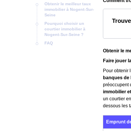
Comment trou
Obtenir le meilleur taux
immobilier à Nogent-Sur-
Seine
Trouve
Pourquoi choisir un
courtier immobilier à
Nogent-Sur-Seine ?
FAQ
Obtenir le m
Faire jouer 
Pour obtenir l
banques de 
préoccupent de
immobilier e
un courtier e
dessous les t
Emprunt de