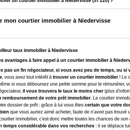
ver un courtier immobilier à Niedervisse (57 220) ?
r mon courtier immobilier à Niedervisse
eilleur taux immobilier à Niedervisse
es avantages à faire appel à un courtier immobilier à Nieder
es pas un fin négociateur, si vous avez peu de temps, ou s
e
, vous avez tout intérêt à
trouver un courtier immobilier
! Le 
même si vous déboursez une petite somme pour le rémunérer, vo
égociateur,
il vous trouvera le taux le moins cher
(plus d'info
u remboursement de votre prêt immobilier
. Le courtier immob
tre dossier de prêt : grâce à lui vous êtes
certain que votre do
 bien
que vous auriez aimé acheter, faute de n'avoir pas trouvé u
ourtier immobilier, c'est donc mettre toutes les chances de son 
n temps considérable dans vos recherches
: il se déplace l