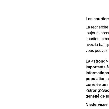
Les courtier
La recherche d
toujours possi
courtier immo
avec la banq
vous pouvez p
La <strong> 
importants à
informations
population a
corrélée au 
<strong>Sach
densité de l
Niedervisse