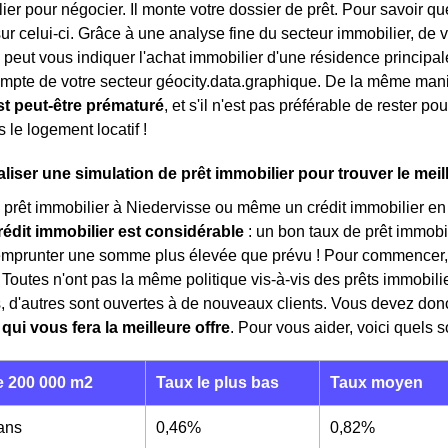
ier pour négocier. Il monte votre dossier de prêt. Pour savoir qu
sur celui-ci. Grâce à une analyse fine du secteur immobilier, de vo
l peut vous indiquer l'achat immobilier d'une résidence princip
mpte de votre secteur géocity.data.graphique. De la même man
st peut-être prématuré
, et s'il n'est pas préférable de rester p
s le logement locatif !
iser une simulation de prêt immobilier pour trouver le meil
 prêt immobilier à Niedervisse ou même un crédit immobilier en
rédit immobilier est considérable
: un bon taux de prêt immobi
 d'emprunter une somme plus élevée que prévu ! Pour commencer
. Toutes n'ont pas la même politique vis-à-vis des prêts immobilie
ts, d'autres sont ouvertes à de nouveaux clients. Vous devez d
 qui vous fera la meilleure offre
. Pour vous aider, voici quels 
 200 000 m2
Taux le plus bas
Taux moyen
 ans
0,46%
0,82%