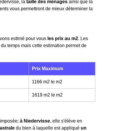
dervisse, la
taille des ménages
ainsi que la
ents vous permettront de mieux déterminer la
avons estimé pour vous
les prix au m
2
. Les
 du temps mais cette estimation permet de
Prix Maximum
1166 m2 le m
2
1619 m2 le m
2
t imposée;
à Niedervisse
, elle s'élève en
astrale
du bien à laquelle est appliqué
un