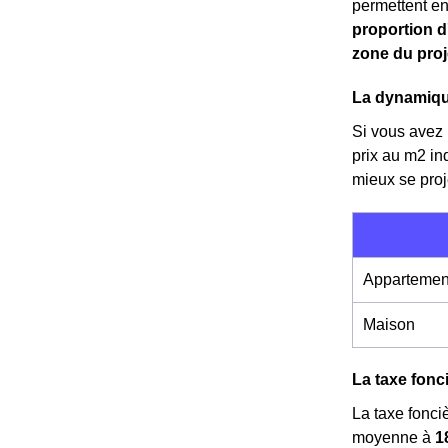
permettent en
proportion d
zone du proj
La dynamiqu
Si vous avez l
prix au m
2
in
mieux se proj
Appartemen
Maison
La taxe fonc
La taxe fonci
moyenne à
1