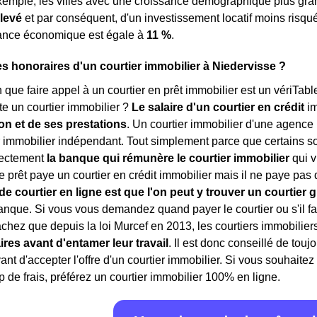
exemple, les villes avec une croissance démographique plus gr
élevé
et par conséquent, d'un investissement locatif moins risqué
sance économique est égale à
11 %
.
es honoraires d'un courtier immobilier à Niedervisse ?
in que faire appel à un courtier en prêt immobilier est un vériTab
e un courtier immobilier ?
Le salaire d'un courtier en crédit
i
ion et de ses prestations
. Un courtier immobilier d'une agence
r immobilier indépendant. Tout simplement parce que certains so
rectement
la banque qui rémunère le courtier immobilier
qui v
prêt paye un courtier en crédit immobilier mais il ne paye pas d
e courtier en ligne est que l'on peut y trouver un courtier g
anque. Si vous vous demandez quand payer le courtier ou s'il fau
achez que depuis la loi Murcef en 2013, les courtiers immobilier
ires avant d'entamer leur travail
. Il est donc conseillé de touj
nt d'accepter l'offre d'un courtier immobilier. Si vous souhaitez
p de frais, préférez un courtier immobilier 100% en ligne.