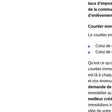
taux d'impos
de la comm
d'enlèvemen
Courtier imm
Le courtier e
Celui de
Celui de
Qu'est ce qu'u
courtier immo
est là à chaqu
et vos revenus
demande de 
immobilier a
meilleur créd
immobiliers i
idée de votre