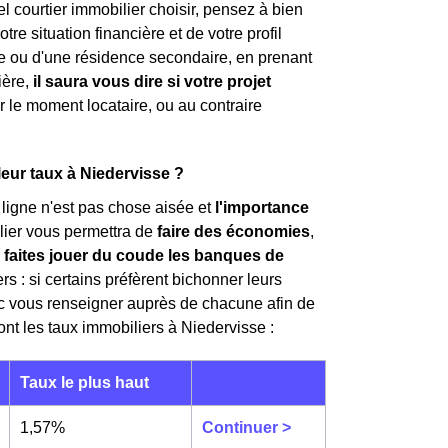
el courtier immobilier choisir, pensez à bien
tre situation financière et de votre profil
ale ou d'une résidence secondaire, en prenant
ière,
il saura vous dire si votre projet
our le moment locataire, ou au contraire
leur taux à Niedervisse ?
 ligne n'est pas chose aisée et
l'importance
lier vous permettra de
faire des économies
,
,
faites jouer du coude les banques de
rs : si certains préfèrent bichonner leurs
onc vous renseigner auprès de chacune afin de
sont les taux immobiliers à Niedervisse :
Taux le plus haut
1,57%
Continuer >