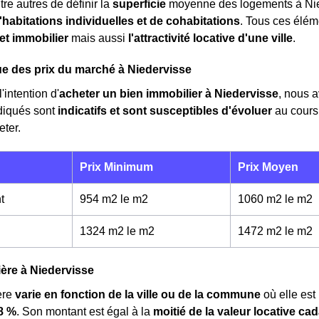
tre autres de définir la
superficie
moyenne des logements à Nie
'habitations individuelles et de cohabitations
. Tous ces élém
et immobilier
mais aussi
l'attractivité locative d'une ville
.
e des prix du marché à Niedervisse
'intention d'
acheter un bien immobilier à Niedervisse
, nous 
diqués sont
indicatifs et sont susceptibles d'évoluer
au cours
eter.
Prix Minimum
Prix Moyen
t
954 m2 le m
2
1060 m2 le m
2
1324 m2 le m
2
1472 m2 le m
2
ière à Niedervisse
ère
varie en fonction de la ville ou de la commune
où elle es
8 %
. Son montant est égal à la
moitié de la valeur locative cad