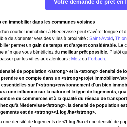
Votre demande de prêt en 
s en immobilier dans les communes voisines
'un courtier immobilier à Niedervisse peut s'avérer longue et diff
ble de s'orienter vers des villes à proximité :
Saint-Avold
,
Thionv
bilier permet un
gain de temps et d'argent considérable
. Le 
ue afin que vous bénéficiez du
meilleur prêt possible.
Plutôt q
asser par les villes aux alentours :
Metz
ou
Forbach
.
densité de population </strong> et la <strong> densité de 
 prendre en compte dans un <strong>projet immobilier</str
 essentielles sur l'<strong>environnement d'un bien immobil
ura une influence sur la nature et le type de logements, qu
nombre de commerces et à la qualité du réseau de transpor
ez qu'à Niedervisse</strong>, la densité de population est
ogements est de <strong><1 log./ha</strong>.
a une densité de logements de
<1 log./ha
et une densité de po