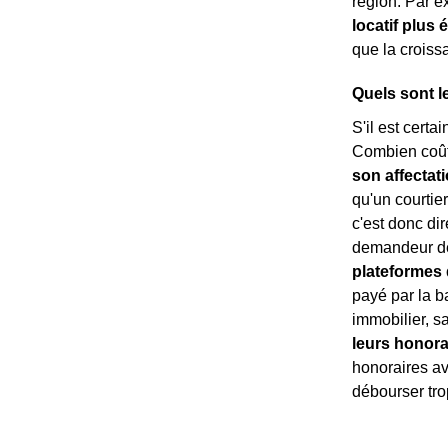
région. Par 
locatif plus 
que la crois
Quels sont l
S'il est certa
Combien coût
son affectat
qu'un courtie
c'est donc di
demandeur de 
plateformes d
payé par la b
immobilier, s
leurs honora
honoraires ava
débourser tro