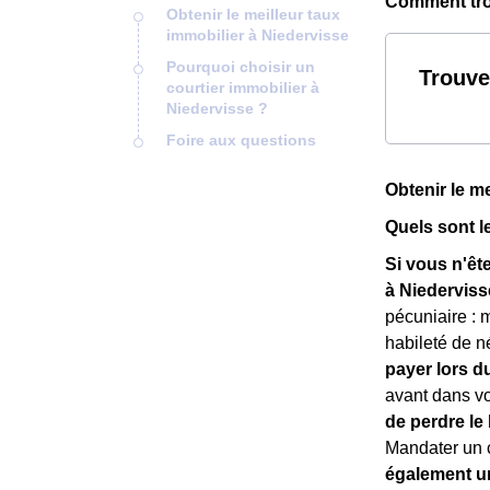
Comment trou
Obtenir le meilleur taux
immobilier à Niedervisse
Pourquoi choisir un
Trouve
courtier immobilier à
Niedervisse ?
Foire aux questions
Obtenir le m
Quels sont l
Si vous n'êt
à Niederviss
pécuniaire : 
habileté de n
payer lors d
avant dans vo
de perdre le
Mandater un c
également u