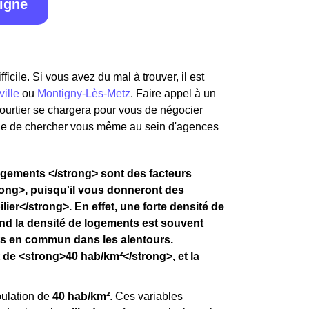
ligne
icile. Si vous avez du mal à trouver, il est
ille
ou
Montigny-Lès-Metz
. Faire appel à un
courtier se chargera pour vous de négocier
ue de chercher vous même au sein d'agences
logements </strong> sont des facteurs
ong>, puisqu'il vous donneront des
ier</strong>. En effet, une forte densité de
and la densité de logements est souvent
ts en commun dans les alentours.
 de <strong>40 hab/km²</strong>, et la
pulation de
40 hab/km²
. Ces variables