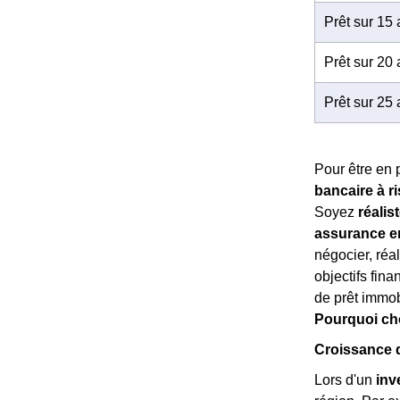
Prêt sur 15
Prêt sur 20
Prêt sur 25
Pour être en 
bancaire à r
Soyez
réalis
assurance em
négocier, réa
objectifs fina
de prêt immobi
Pourquoi cho
Croissance 
Lors d'un
inv