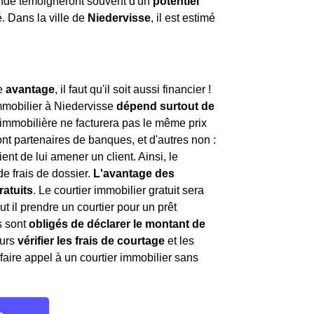
ande témoigneront souvent d'un
potentiel
. Dans la ville de
Niedervisse
, il est estimé
le
avantage
, il faut qu'il soit aussi financier !
mmobilier à Niedervisse
dépend surtout de
 immobilière ne facturera pas le même prix
nt partenaires de banques, et d'autres non :
ient de lui amener un client. Ainsi, le
e frais de dossier.
L'avantage des
ratuits
. Le courtier immobilier gratuit sera
t il prendre un courtier pour un prêt
s sont
obligés de déclarer le montant de
ours
vérifier les frais de courtage
et les
 faire appel à un courtier immobilier sans