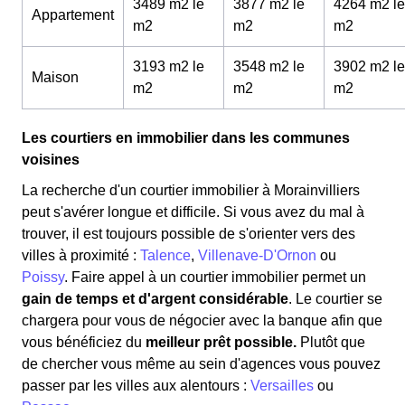
3489 m2 le
3877 m2 le
4264 m2 le
Appartement
m
2
m
2
m
2
3193 m2 le
3548 m2 le
3902 m2 le
Maison
m
2
m
2
m
2
Les courtiers en immobilier dans les communes
voisines
La recherche d'un courtier immobilier à Morainvilliers
peut s'avérer longue et difficile. Si vous avez du mal à
trouver, il est toujours possible de s'orienter vers des
villes à proximité :
Talence
,
Villenave-D'Ornon
ou
Poissy
. Faire appel à un courtier immobilier permet un
gain de temps et d'argent considérable
. Le courtier se
chargera pour vous de négocier avec la banque afin que
vous bénéficiez du
meilleur prêt possible.
Plutôt que
de chercher vous même au sein d'agences vous pouvez
passer par les villes aux alentours :
Versailles
ou