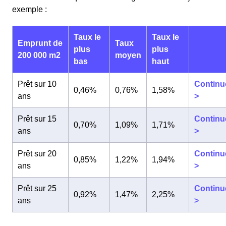
exemple :
Taux le
Taux le
Emprunt de
Taux
plus
plus
200 000 m2
moyen
bas
haut
Prêt sur 10
Continu
0,46%
0,76%
1,58%
ans
>
Prêt sur 15
Continu
0,70%
1,09%
1,71%
ans
>
Prêt sur 20
Continu
0,85%
1,22%
1,94%
ans
>
Prêt sur 25
Continu
0,92%
1,47%
2,25%
ans
>