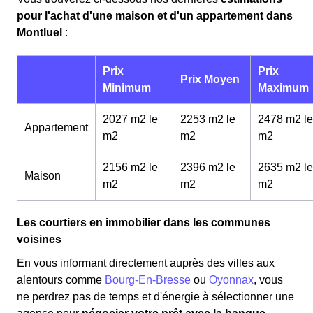
pour l'achat d'une maison et d'un appartement dans
Montluel
:
Prix
Prix
Prix Moyen
Minimum
Maximum
2027 m2 le
2253 m2 le
2478 m2 le
Appartement
m
2
m
2
m
2
2156 m2 le
2396 m2 le
2635 m2 le
Maison
m
2
m
2
m
2
Les courtiers en immobilier dans les communes
voisines
En vous informant directement auprès des villes aux
alentours comme
Bourg-En-Bresse
ou
Oyonnax
, vous
ne perdrez pas de temps et d'énergie à sélectionner une