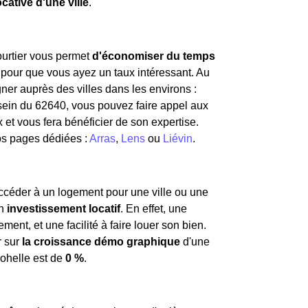
locative d'une ville
.
courtier vous permet
d'économiser du temps
 pour que vous ayez un taux intéressant. Au
er auprès des villes dans les environs :
 sein du 62640, vous pouvez faire appel aux
et vous fera bénéficier de son expertise.
os pages dédiées :
Arras
,
Lens
ou
Liévin
.
ccéder à un logement pour une ville ou une
un
investissement locatif
. En effet, une
t, et une facilité à faire louer son bien.
r sur
la croissance démo graphique
d'une
ohelle est de
0 %
.