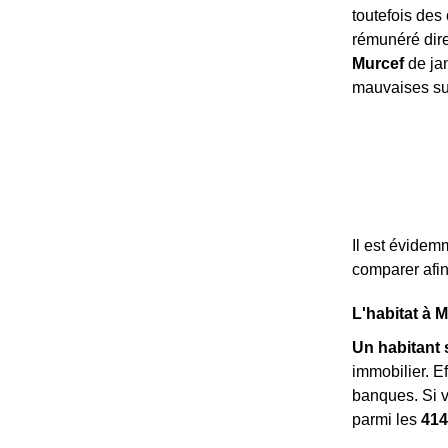
toutefois des 
rémunéré dire
Murcef
de jan
mauvaises sur
Il est évidem
comparer afin
L'habitat à 
Un habitant 
immobilier. E
banques. Si v
parmi les
414