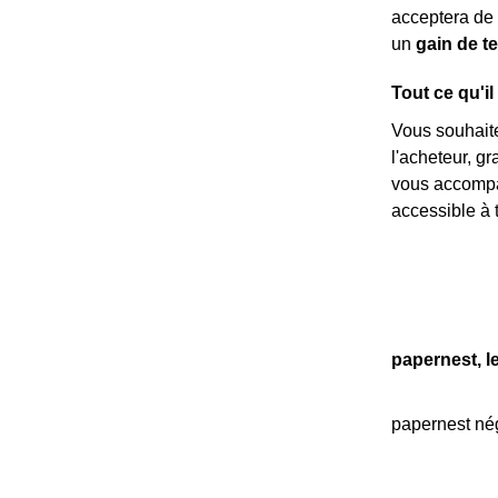
acceptera de 
un
gain de 
Tout ce qu'il
Vous souhait
l'acheteur, g
vous accompag
accessible à t
papernest, l
papernest nég