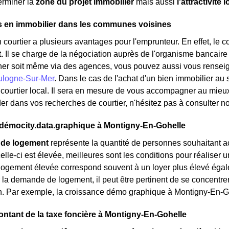
erminer la
zone du projet immobilier
mais aussi
l'attractivité 
s en immobilier dans les communes voisines
 courtier a plusieurs avantages pour l'emprunteur. En effet, le 
t.
Il se charge de la négociation auprès de l'organisme bancaire
her soit même via des agences, vous pouvez aussi vous renseign
ulogne-Sur-Mer
. Dans le cas de l'achat d'un bien immobilier au
 courtier local. Il sera en mesure de vous accompagner au mieux 
er dans vos recherches de courtier, n'hésitez pas à consulter n
émocity.data.graphique à Montigny-En-Gohelle
de logement
représente la quantité de personnes souhaitant a
elle-ci est élevée, meilleures sont les conditions pour réaliser 
gement élevée correspond souvent à un loyer plus élevé égalemen
la demande de logement, il peut être pertinent de se concentre
on. Par exemple, la croissance démo graphique à Montigny-En-G
ontant de la taxe foncière à Montigny-En-Gohelle