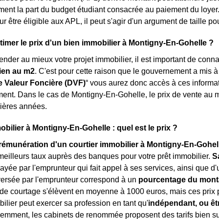
ent la part du budget étudiant consacrée au paiement du loyer. A
r être éligible aux APL, il peut s'agir d'un argument de taille po
mer le prix d'un bien immobilier à Montigny-En-Gohelle ?
ender au mieux votre projet immobilier, il est important de conn
ien au m
2
. C'est pour cette raison que le gouvernement a mis 
 Valeur Foncière (DVF)
“ vous aurez donc accès à ces informat
ent. Dans le cas de Montigny-En-Gohelle, le prix de vente au 
ières années.
obilier à Montigny-En-Gohelle : quel est le prix ?
rémunération d'un courtier immobilier à Montigny-En-Gohel
meilleurs taux auprès des banques pour votre prêt immobilier.
S
payée par l'emprunteur qui fait appel à ses services, ainsi que d
ersée par l'emprunteur correspond à un
pourcentage du monta
s de courtage s'élèvent en moyenne à 1000 euros, mais ces prix 
bilier peut exercer sa profession en tant qu'
indépendant, ou êt
demment, les cabinets de renommée proposent des tarifs bien supé