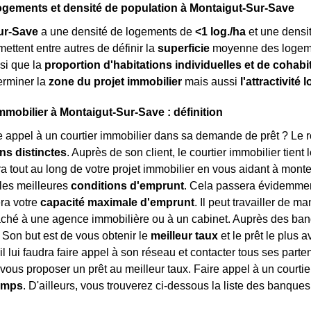
ogements et densité de population à Montaigut-Sur-Save
ur-Save
a une densité de logements de
<1 log./ha
et une densi
mettent entre autres de définir la
superficie
moyenne des logeme
si que la
proportion d'habitations individuelles et de cohabi
erminer la
zone du projet immobilier
mais aussi
l'attractivité 
immobilier à Montaigut-Sur-Save : définition
e appel à un courtier immobilier dans sa demande de prêt ? Le rôl
ns distinctes
. Auprès de son client, le courtier immobilier tient 
tout au long de votre projet immobilier en vous aidant à monter 
les meilleures
conditions d'emprunt
. Cela passera évidemment
ra votre
capacité maximale d'emprunt
. Il peut travailler de m
taché à une agence immobilière ou à un cabinet. Auprès des banqu
. Son but est de vous obtenir le
meilleur taux
et le prêt le plus 
 il lui faudra faire appel à son réseau et contacter tous ses part
vous proposer un prêt au meilleur taux. Faire appel à un courti
temps
. D'ailleurs, vous trouverez ci-dessous la liste des banque