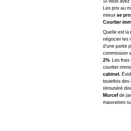
Si vous avez 
Les prix au m
mieux
se pro
Courtier immo
Quelle est la
négocier les 
d'une partie 
commission v
2%
. Les frai
courtier immo
cabinet
. Évi
toutefois des 
rémunéré dire
Murcef
de jan
mauvaises sur