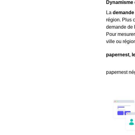
Dynamisme d
La
demande 
région. Plus c
demande de lo
Pour mesurer 
ville ou régi
papernest, l
papernest nég