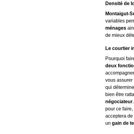
Densité de l
Montaigut-S
variables per
ménages
ain
de mieux dét
Le courtier 
Pourquoi fair
deux fonctio
accompagnera 
vous assurer 
qui détermine
bien être rat
négociateur
pour ce faire,
acceptera de 
un
gain de 