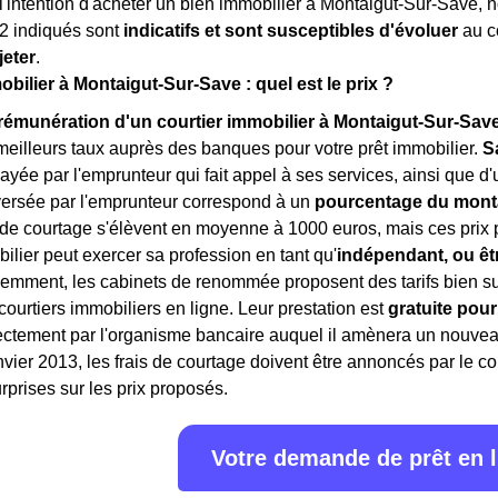
l'intention d'acheter un bien immobilier à Montaigut-Sur-Save, 
2
indiqués sont
indicatifs et sont susceptibles d'évoluer
au c
jeter
.
bilier à Montaigut-Sur-Save : quel est le prix ?
rémunération d'un courtier immobilier à Montaigut-Sur-Sav
meilleurs taux auprès des banques pour votre prêt immobilier.
S
payée par l'emprunteur qui fait appel à ses services, ainsi que d
ersée par l'emprunteur correspond à un
pourcentage du monta
s de courtage s'élèvent en moyenne à 1000 euros, mais ces prix 
bilier peut exercer sa profession en tant qu'
indépendant, ou êt
demment, les cabinets de renommée proposent des tarifs bien supé
courtiers immobiliers en ligne. Leur prestation est
gratuite pou
ctement par l'organisme bancaire auquel il amènera un nouveau 
vier 2013, les frais de courtage doivent être annoncés par le cou
prises sur les prix proposés.
Votre demande de prêt en 