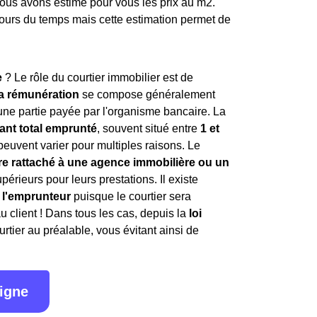
nous avons estimé pour vous les prix au m
2
.
ours du temps mais cette estimation permet de
e
? Le rôle du courtier immobilier est de
a rémunération
se compose généralement
'une partie payée par l'organisme bancaire. La
nt total emprunté
, souvent situé entre
1 et
peuvent varier pour multiples raisons. Le
re rattaché à une agence immobilière ou un
rieurs pour leurs prestations. Il existe
r l'emprunteur
puisque le courtier sera
client ! Dans tous les cas, depuis la
loi
rtier au préalable, vous évitant ainsi de
ligne