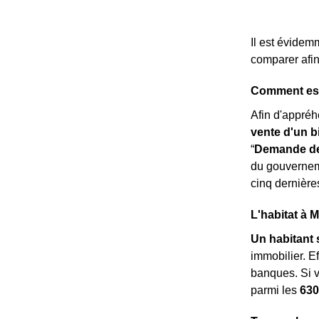
Il est évidem
comparer afin
Comment esti
Afin d'appréh
vente d'un b
“
Demande de
du gouverneme
cinq dernière
L'habitat à 
Un habitant s
immobilier. E
banques. Si v
parmi les
630