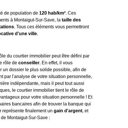
té de population de
120 hab/km²
. Ces
nts à Montaigut-Sur-Save, la
taille des
tations
. Tous ces éléments vous permettront
locative d'une ville
.
e du courtier immobilier peut être défini par
le rôle de
conseiller
. En effet, il vous
un dossier le plus solide possible, afin de
 par l'analyse de votre situation personnelle,
anière indépendante, mais il peut tout aussi
es, le courtier immobilier tient le rôle de
avantageux pour votre situation personnelle ! Et
enaires bancaires afin de trouver la banque qui
er représente finalement un
gain d'argent
, et
s de Montaigut-Sur-Save :