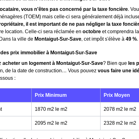
locataire, vous n'êtes pas concerné par la taxe foncière
. Vo
ménagères (TOEM) mais celle-ci sera généralement déjà inclu
ropriétaire, il est important de ne pas négliger la taxe fonciè
tre location. Celle-ci sera réclamée en
octobre
et comprendra l
 Dans la ville de
Montaigut-Sur-Save
, cet impôt s'élève à
49 %
.
 des prix immobilier à Montaigut-Sur-Save
z
acheter un logement à Montaigut-Sur-Save
? Bien que
les p
en, de la date de construction… Vous pouvez
vous faire une i
ssous :
Prix Minimum
Prix Moyen
t
1870 m2 le m
2
2078 m2 le m
2
2095 m2 le m
2
2328 m2 le m
2