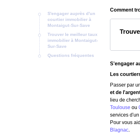
Comment trou
S'engager auprès d'un
courtier immobilier à
Montaigut-Sur-Save
Trouve
Trouver le meilleur taux
immobilier à Montaigut-
Sur-Save
Questions fréquentes
S'engager au
Les courtier
Passer par un
et de l'argen
lieu de cherc
Toulouse
ou
services d'un
Pour vous aid
Blagnac
.