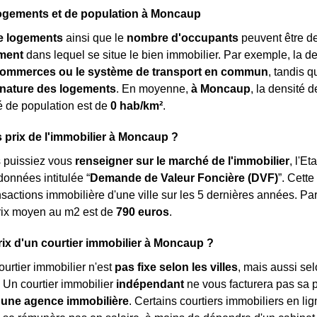
logements et de population à Moncaup
e logements
ainsi que le
nombre d'occupants
peuvent être de
ment
dans lequel se situe le bien immobilier. Par exemple, la 
ommerces ou le système de transport en commun
, tandis 
a nature des logements
. En moyenne,
à Moncaup
, la densité 
é de population est de
0 hab/km²
.
s prix de l'immobilier à Moncaup ?
s puissiez vous
renseigner sur le marché de l'immobilier
, l'E
onnées intitulée “
Demande de Valeur Foncière (DVF)
”. Cett
nsactions immobilière d'une ville sur les 5 dernières années. Par
rix moyen au m
2
est de
790 euros
.
prix d'un courtier immobilier à Moncaup ?
ourtier immobilier n'est
pas fixe selon les villes
, mais aussi sel
 Un courtier immobilier
indépendant
ne vous facturera pas sa 
'une agence immobilière
. Certains courtiers immobiliers en lig