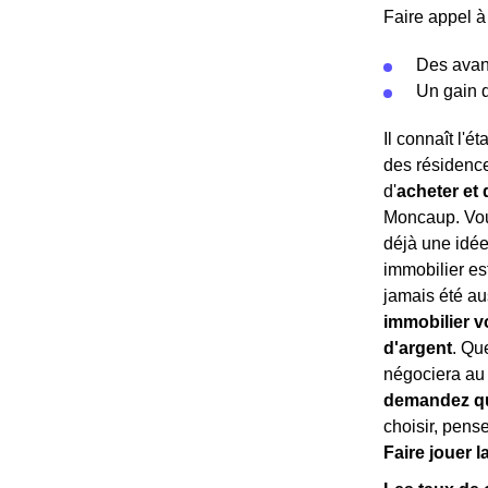
Faire appel à
Des ava
Un gain 
Il connaît l'
des résidence
d'
acheter et 
Moncaup. Vous
déjà une idée
immobilier es
jamais été au
immobilier v
d'argent
. Qu
négociera au
demandez qu
choisir, pense
Faire jouer 