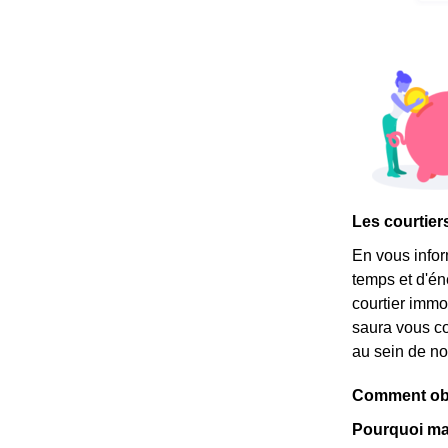
Les courtier
En vous info
temps et d'é
courtier immob
saura vous co
au sein de not
Comment obte
Pourquoi ma