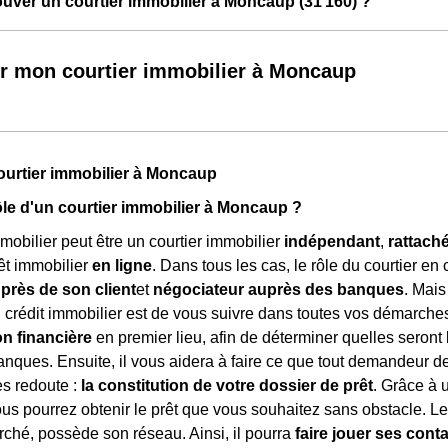
ver un courtier immobilier à Moncaup (31 160) ?
r mon courtier immobilier à Moncaup
ourtier immobilier à Moncaup
rôle d'un courtier immobilier à Moncaup ?
mmobilier peut être un courtier immobilier
indépendant
,
rattach
rêt immobilier
en ligne
. Dans tous les cas, le rôle du courtier en c
uprès de son client
et
négociateur auprès des banques
. Mais
n crédit immobilier est de vous suivre dans toutes vos démarche
on financière
en premier lieu, afin de déterminer quelles seront 
nques. Ensuite, il vous aidera à faire ce que tout demandeur de
es redoute :
la constitution de votre dossier de prêt
. Grâce à 
ous pourrez obtenir le prêt que vous souhaitez sans obstacle. Le 
rché, possède son réseau. Ainsi, il pourra
faire jouer ses cont