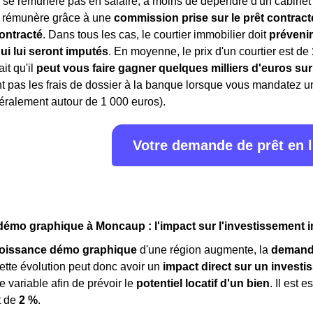
 se rémunère pas en salaire, à moins de dépendre d'un cabinet 
e rémunère grâce à une
commission prise sur le prêt contract
ontracté
. Dans tous les cas, le courtier immobilier doit
prévenir
ui lui seront imputés
. En moyenne, le prix d'un courtier est de
ait qu'il
peut vous faire gagner quelques milliers d'euros sur
 pas les frais de dossier à la banque lorsque vous mandatez un c
éralement autour de 1 000 euros).
Votre demande de prêt en 
émo graphique à Moncaup : l'impact sur l'investissement 
roissance démo graphique
d'une région augmente, la
demand
ette évolution peut donc avoir un
impact direct sur un investi
e variable afin de prévoir le
potentiel locatif d'un bien
. Il est
t de
2 %
.