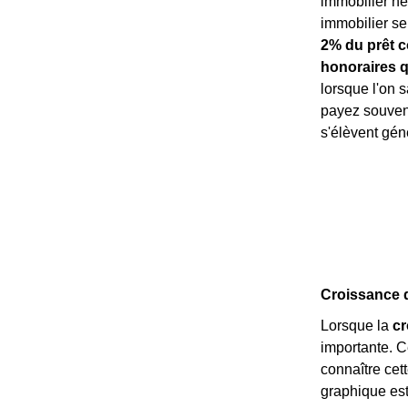
immobilier ne
immobilier s
2% du prêt c
honoraires q
lorsque l'on s
payez souvent
s'élèvent gén
Croissance d
Lorsque la
c
importante. C
connaître cett
graphique es