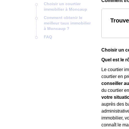
Comment trou
Choisir un courtier
immobilier à Moncaup
Comment obtenir le
Trouve
meilleur taux immobilier
à Moncaup ?
FAQ
Choisir un c
Quel est le 
Le courtier i
courtier en p
conseiller a
du courtier e
votre situati
auprès des ba
administrativ
immobilier, v
connaît le ma