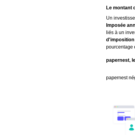
Le montant d
Un investisse
Imposée annu
liés à un inv
d'imposition
pourcentage 
papernest, l
papernest nég