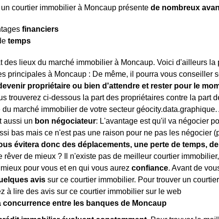
 un courtier immobilier à Moncaup présente
de nombreux ava
ntages
financiers
de
temps
état des lieux du marché immobilier à Moncaup. Voici d'ailleurs la
s principales à Moncaup : De même, il pourra vous conseiller se
devenir propriétaire ou bien d'attendre et rester pour le mom
 trouverez ci-dessous la part des propriétaires contre la part
 du marché immobilier de votre secteur géocity.data.graphique. A
t aussi un
bon négociateur
: L'avantage est qu'il va négocier p
ssi bas mais ce n'est pas une raison pour ne pas les négocier (
ous évitera donc des déplacements, une perte de temps, des
e rêver de mieux ? Il n'existe pas de meilleur courtier immobilier,
 mieux pour vous et en qui vous aurez
confiance
. Avant de vous
elques avis
sur ce courtier immobilier. Pour trouver un courtie
z à lire des avis sur ce courtier immobilier sur le web
la concurrence entre les banques de Moncaup