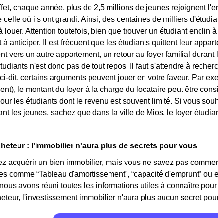
ffet, chaque année, plus de 2,5 millions de jeunes rejoignent 
e celle où ils ont grandi. Ainsi, des centaines de milliers d'étu
louer. Attention toutefois, bien que trouver un étudiant enclin à l
à anticiper. Il est fréquent que les étudiants quittent leur appar
vers un autre appartement, un retour au foyer familial durant l
tudiants n'est donc pas de tout repos. Il faut s'attendre à rech
ci-dit, certains arguments peuvent jouer en votre faveur. Par exe
ent), le montant du loyer à la charge du locataire peut être con
our les étudiants dont le revenu est souvent limité. Si vous sou
blant les jeunes, sachez que dans la ville de Mios, le loyer étud
cheteur : l'immobilier n'aura plus de secrets pour vous
z acquérir un bien immobilier, mais vous ne savez pas comment
mes comme “Tableau d'amortissement”, “capacité d'emprunt” ou 
 nous avons réuni toutes les informations utiles à connaître pour 
eteur, l'investissement immobilier n'aura plus aucun secret pour v