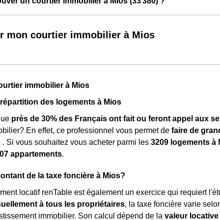
ver un courtier immobilier à Mios (33 380) ?
r mon courtier immobilier à Mios
ourtier immobilier à Mios
a répartition des logements à Mios
que
près de 30% des Français ont fait ou feront appel aux se
obilier? En effet, ce professionnel vous permet de
faire de gra
x
. Si vous souhaitez vous acheter parmi les
3209 logements à 
07 appartements
.
montant de la taxe foncière à Mios?
ment locatif renTable est également un exercice qui requiert l'é
ellement à tous les propriétaires
, la taxe foncière varie selo
estissement immobilier. Son calcul dépend de la
valeur locative