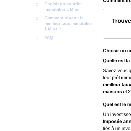
Comment trou
Choisir un courtier
immobilier à Mios
Comment obtenir le
Trouve
meilleur taux immobilier
à Mios ?
FAQ
Choisir un c
Quelle est l
Savez-vous 
leur prêt imm
meilleur tau
maisons
et
2
Quel est le 
Un investisse
Imposée annu
liés à un inv