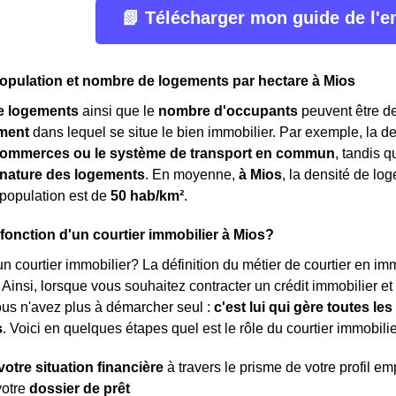
📗 Télécharger mon guide de l'
opulation et nombre de logements par hectare à Mios
e logements
ainsi que le
nombre d'occupants
peuvent être de
ment
dans lequel se situe le bien immobilier. Par exemple, la 
ommerces ou le système de transport en commun
, tandis 
a nature des logements
. En moyenne,
à Mios
, la densité de lo
 population est de
50 hab/km²
.
 fonction d'un courtier immobilier à Mios?
n courtier immobilier? La définition du métier de courtier en immob
. Ainsi, lorsque vous souhaitez contracter un crédit immobilier e
ous n'avez plus à démarcher seul :
c'est lui qui gère toutes l
s
. Voici en quelques étapes quel est le rôle du courtier immobilie
votre situation financière
à travers le prisme de votre profil e
votre
dossier de prêt