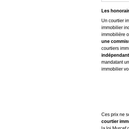
Les honorair
Un courtier i
immobilier in
immobilière o
une commissi
courtiers imm
indépendant
mandatant un 
immobilier v
Ces prix ne 
courtier imm
la loi Murcef