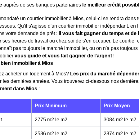
e
auprès de ses banques partenaires
le meilleur crédit possib
mandaté un courtier immobilier à Mios, celui-ci se rendra dans
dessous. Qu'il s'agisse d'un courtier immobilier indépendant, en l
ns votre demande de prêt :
il vous fait gagner du temps et de 
 ses heures de travail ou chez soi de s'en occuper. Le courtie
onnaît pas toujours le marché immobilier, ou on n'a pas toujours 
obilier
vous guide et vous fait gagner de l'argent
!
 bien immobilier à Mios
ez acheter un logement à Mios?
Les prix du marché dépende
r les dernières années. Vous trouverez ci-dessous nos dernièr
ement dans Mios
:
Prix Minimum
Prix Moyen
t
2775 m2 le m
2
3084 m2 le m
2
2586 m2 le m
2
2874 m2 le m
2