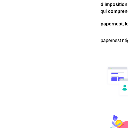
d'imposition
qui
comprend
papernest, l
papernest nég