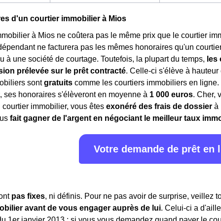
es d'un courtier immobilier à Mios
mmobilier à Mios ne coûtera pas le même prix que le courtier immo
dépendant ne facturera pas les mêmes honoraires qu'un courtie
u à une société de courtage. Toutefois, la plupart du temps,
les
on prélevée sur le prêt contracté
. Celle-ci s'élève à hauteur 
obiliers sont
gratuits
comme les courtiers immobiliers en ligne
, ses honoraires s'élèveront en moyenne à
1 000 euros
. Cher, 
courtier immobilier, vous êtes
exonéré des frais de dossier
à 
ous
fait gagner de l'argent en négociant le meilleur taux immo
Votre demande de prêt en 
sont
pas fixes
, ni définis. Pour ne pas avoir de surprise, veillez 
obilier avant de vous engager auprès de lui
. Celui-ci a d'ail
 du 1er janvier 2013 : si vous vous demandez quand payer le cou