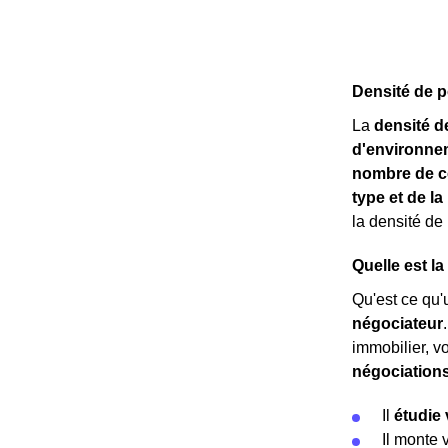
Densité de p
La
densité d
d'environne
nombre de c
type et de l
la densité de
Quelle est la
Qu'est ce qu'u
négociateur
immobilier, v
négociation
Il
étudie 
Il monte 