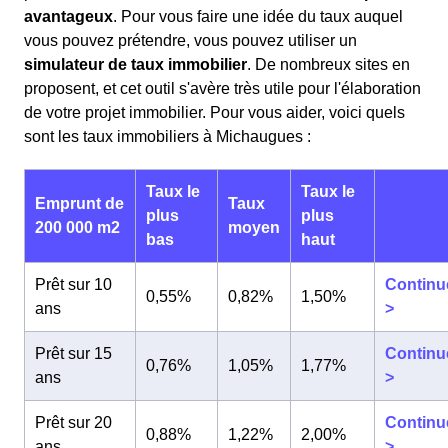
avantageux
. Pour vous faire une idée du taux auquel
vous pouvez prétendre, vous pouvez utiliser un
simulateur de taux immobilier
. De nombreux sites en
proposent, et cet outil s'avère très utile pour l'élaboration
de votre projet immobilier. Pour vous aider, voici quels
sont les taux immobiliers à Michaugues :
Taux le
Taux le
Emprunt de
Taux
plus
plus
200 000 m2
moyen
bas
haut
Prêt sur 10
Continu
0,55%
0,82%
1,50%
ans
>
Prêt sur 15
Continu
0,76%
1,05%
1,77%
ans
>
Prêt sur 20
Continu
0,88%
1,22%
2,00%
ans
>