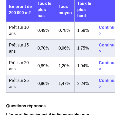
Taux le
Taux le
Emprunt de
Taux
plus
plus
200 000 m2
moyen
bas
haut
Prêt sur 10
Continu
0,49%
0,78%
1,58%
ans
>
Prêt sur 15
Continu
0,70%
0,96%
1,75%
ans
>
Prêt sur 20
Continu
0,89%
1,20%
1,94%
ans
>
Prêt sur 25
Continu
0,96%
1,47%
2,24%
ans
>
Questions réponses
L'apport financier est-il indispensable pour