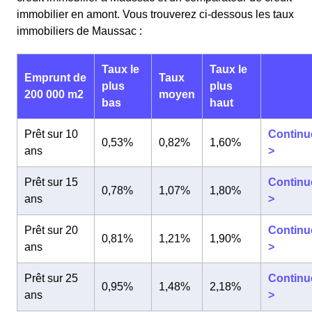
immobilier en amont. Vous trouverez ci-dessous les taux
immobiliers de Maussac :
Taux le
Taux le
Emprunt de
Taux
plus
plus
200 000 m2
moyen
bas
haut
Prêt sur 10
Continu
0,53%
0,82%
1,60%
ans
>
Prêt sur 15
Continu
0,78%
1,07%
1,80%
ans
>
Prêt sur 20
Continu
0,81%
1,21%
1,90%
ans
>
Prêt sur 25
Continu
0,95%
1,48%
2,18%
ans
>