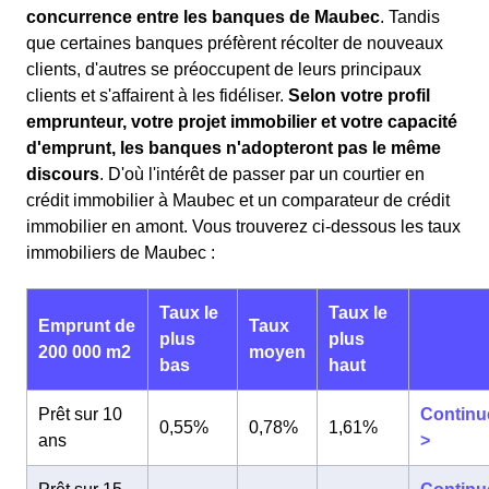
concurrence entre les banques de Maubec
. Tandis
que certaines banques préfèrent récolter de nouveaux
clients, d'autres se préoccupent de leurs principaux
clients et s'affairent à les fidéliser.
Selon votre profil
emprunteur, votre projet immobilier et votre capacité
d'emprunt, les banques n'adopteront pas le même
discours
. D'où l'intérêt de passer par un courtier en
crédit immobilier à Maubec et un comparateur de crédit
immobilier en amont. Vous trouverez ci-dessous les taux
immobiliers de Maubec :
Taux le
Taux le
Emprunt de
Taux
plus
plus
200 000 m2
moyen
bas
haut
Prêt sur 10
Continu
0,55%
0,78%
1,61%
ans
>